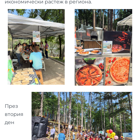
икономически растеж в региона.
През
втория
ден