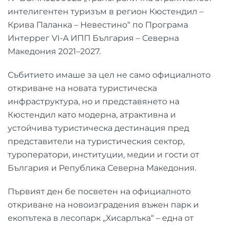
интелигентен туризъм в регион Кюстендил –
Крива Паланка – Невестино“ по Програма
Интеррег VI-A ИПП България – Северна
Македония 2021–2027.
Събитието имаше за цел не само официалното
откриване на новата туристическа
инфраструктура, но и представянето на
Кюстендил като модерна, атрактивна и
устойчива туристическа дестинация пред
представители на туристическия сектор,
туроператори, институции, медии и гости от
България и Република Северна Македония.
Първият ден бе посветен на официалното
откриване на новоизградения въжен парк и
екопътека в лесопарк „Хисарлъка“ – една от