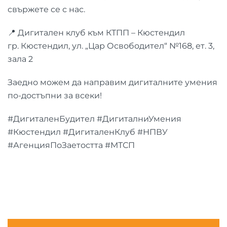
свържете се с нас.
📍 Дигитален клуб към КТПП – Кюстендил
гр. Кюстендил, ул. „Цар Освободител“ №168, ет. 3,
зала 2
Заедно можем да направим дигиталните умения
по-достъпни за всеки!
#ДигиталенБудител #ДигиталниУмения
#Кюстендил #ДигиталенКлуб #НПВУ
#АгенцияПоЗаетостта #МТСП