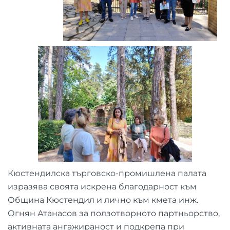
Кюстендилска търговско-промишлена палата
изразява своята искрена благодарност към
Община Кюстендил и лично към кмета инж.
Огнян Атанасов за ползотворното партньорство,
активната ангажираност и подкрепа при