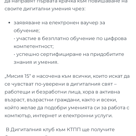
да направят първата крачка към повишаване на
своите дигитални умения чрез:
заявяване на електронен ваучер за
обучение;
• участие в безплатно обучение по цифрова
компетентност;
• успешно сертифициране на придобитите
знания и умения.
„Мисия 15“ е насочена към всички, които искат да
се чувстват по-уверени в дигиталния свят –
работещи и безработни лица, хора в активна
възраст, възрастни граждани, както и всеки,
който желае да подобри уменията си за работа с
компютър, интернет и електронни услуги.
В Дигиталния клуб към КТПП ще получите