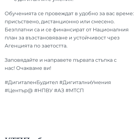
Обученията се провеждат в удобно за вас време:
присъствено, дистанционно или смесено.
Безплатни са и се финансират от Националния
план за възстановяване и устойчивост чрез
Агенцията по заетостта.
Заповядайте и направете първата стъпка с
нас! Очакваме ви!
#ДигиталенБудител #ДигиталниУмения
#Център@ #НПВУ #АЗ #МТСП