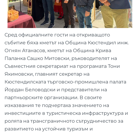
Сред официалните гости на откриващото
събитие бяха кметът на Община Кюстендил инж.
Огнян Атанасов, кметът на Община Крива
Паланка Сашко Митовски, ръководителят на
Съвместния секретариат на програмата Тони
Якимовски, главният секретар на
Кюстендилската търговско-промишлена палата
Йордан Беловодски и представители на
партньорските организации. В своите
изказвания те подчертаха значението на
инвестициите в туристическа инфраструктура и
ролята на трансграничното сътрудничество за
развитието на устойчив туризъм и