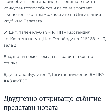
придобият нови знания, да повишат своята
конкурентоспособност и да се възползват
пълноценно от възможностите на Дигиталния
клуб към Палатата.
📍 Дигитален клуб към КТПП – Кюстендил
гр. Кюстендил, ул. „Цар Освободител“ № 168, ет. 3,
зала 2
Ела, ще ти помогнем да направиш първата
стъпка!
#ДигиталенБудител #ДигиталниУмения #НПВУ
#АЗ #МТСП
Двудневно откриващо събитие
представи новата