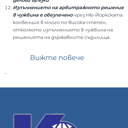
делови връзки
.
Изпълнението на арбитражното решение
в чужбина е обезпечено
чрез Ню-Йоркската
конвенция в много по-висока степен,
отколкото изпълнението в чужбина на
решенията на държавните съдилища.
Вижте повече
...