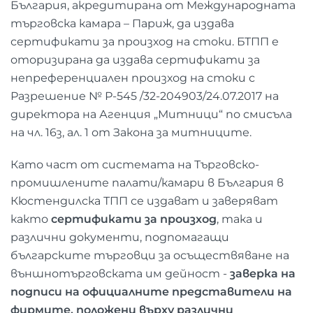
България, акредитирана от Международната
търговска камара – Париж, да издава
сертификати за произход на стоки. БТПП е
оторизирана да издава сертификати за
непреференциален произход на стоки с
Разрешение № Р-545 /32-204903/24.07.2017 на
директора на Агенция „Митници“ по смисъла
на чл. 16з, ал. 1 от Закона за митниците.
Като част от системата на Търговско-
промишлените палати/камари в България в
Кюстендилска ТПП се издават и заверяват
както
сертификати за произход
, така и
различни документи, подпомагащи
българските търговци за осъществяване на
външнотърговската им дейност -
заверка на
подписи на официалните представители на
фирмите, положени върху различни