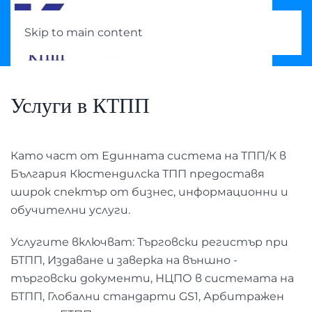
Skip to main content
Услуги в КТПП
Като част от Единната система на ТПП/К в
България Кюстендилска ТПП предоставя
широк спектър от бизнес, информационни и
обучителни услуги.
Услугите включват: Търговски регистър при
БТПП, Издаване и заверка на външно -
търговски документи, НЦПО в системата на
БТПП, Глобални стандарти GS1, Арбитражен