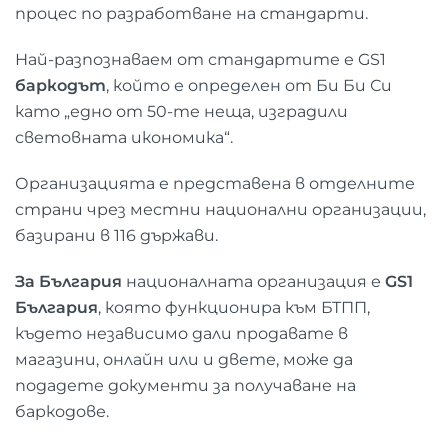
процес по разработване на стандарти.
Най-разпознаваем от стандартите е GS1
баркодът
, който е определен от Би Би Си
като „едно от 50-те неща, изградили
световната икономика“.
Организацията е представена в отделните
страни чрез местни национални организации,
базирани в 116 държави.
За България
националната организация е
GS
1
България
, която функционира към БТПП,
където независимо дали продавате в
магазини, онлайн или и двете, може да
подадете документи за получаване на
баркодове.