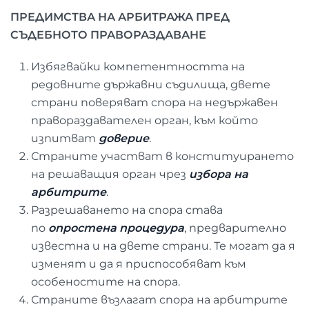
ПРЕДИМСТВА НА АРБИТРАЖА ПРЕД
СЪДЕБНОТО ПРАВОРАЗДАВАНЕ
Избягвайки компетентността на
редовните държавни съдилища, двете
страни поверяват спора на недържавен
правораздавателен орган, към който
изпитват
доверие
.
Страните участват в конституирането
на решаващия орган чрез
избора на
арбитрите
.
Разрешаването на спора става
по
опростена процедура
, предварително
известна и на двете страни. Те могат да я
изменят и да я приспособяват към
особеностите на спора.
Страните възлагат спора на арбитрите