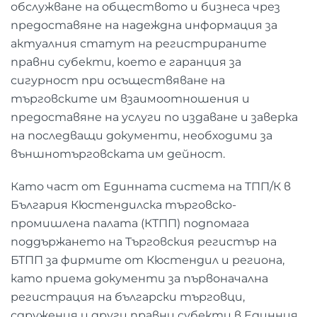
обслужване на обществото и бизнеса чрез
предоставяне на надеждна информация за
актуалния статут на регистрираните
правни субекти, което е гаранция за
сигурност при осъществяване на
търговските им взаимоотношения и
предоставяне на услуги по издаване и заверка
на последващи документи, необходими за
външнотърговската им дейност.
Като част от Единната система на ТПП/К в
България Кюстендилска търговско-
промишлена палата (КТПП) подпомага
поддържането на Търговския регистър на
БТПП за фирмите от Кюстендил и региона,
като приема документи за първоначална
регистрация на български търговци,
сдружения и други правни субекти в Единния