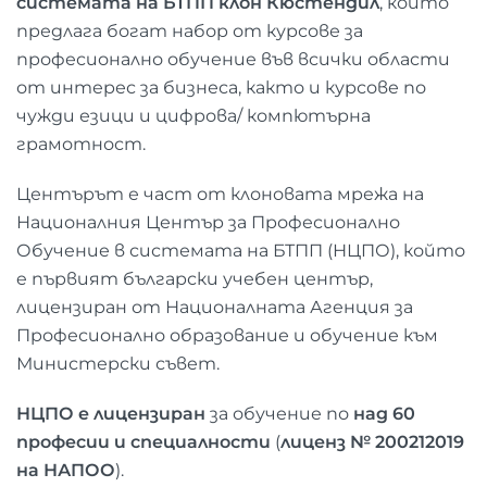
системата на БТПП клон Кюстендил
, който
предлага богат набор от курсове за
професионално обучение във всички области
от интерес за бизнеса, както и курсове по
чужди езици и цифрова/ компютърна
грамотност.
Центърът е част от клоновата мрежа на
Националния Център за Професионално
Обучение в системата на БТПП (НЦПО), който
e първият български учебен център,
лицензиран от Националната Агенция за
Професионално образование и обучение към
Министерски съвет.
НЦПО е лицензиран
за обучение по
над 60
професии и специалности
(
лиценз № 200212019
на НАПОО
).