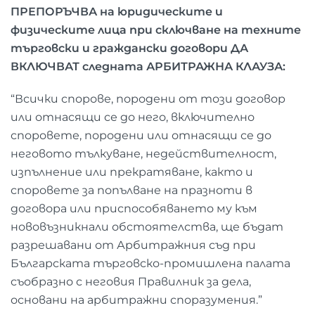
ПРЕПОРЪЧВА на юридическите и
физическите лица при сключване на техните
търговски и граждански договори ДА
ВКЛЮЧВАТ следната АРБИТРАЖНА КЛАУЗА:
“Всички спорове, породени от този договор
или отнасящи се до него, включително
споровете, породени или отнасящи се до
неговото тълкуване, недействителност,
изпълнение или прекратяване, както и
споровете за попълване на празноти в
договора или приспособяването му към
нововъзникнали обстоятелства, ще бъдат
разрешавани от Арбитражния съд при
Българската търговско-промишлена палата
съобразно с неговия Правилник за дела,
основани на арбитражни споразумения.”