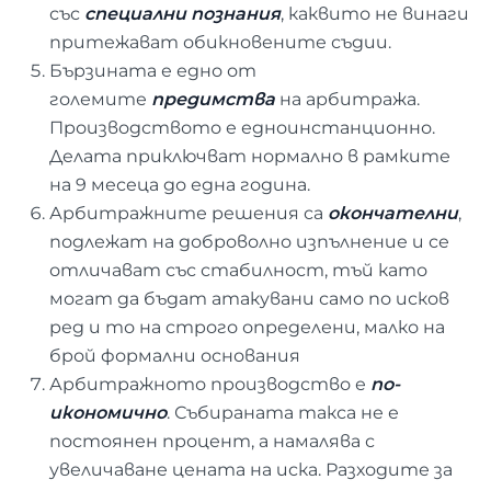
със
специални познания
, каквито не винаги
притежават обикновените съдии.
Бързината е едно от
големите
предимства
на арбитража.
Производството е едноинстанционно.
Делата приключват нормално в рамките
на 9 месеца до една година.
Арбитражните решения са
окончателни
,
подлежат на доброволно изпълнение и се
отличават със стабилност, тъй като
могат да бъдат атакувани само по исков
ред и то на строго определени, малко на
брой формални основания
Арбитражното производство е
по-
икономично
. Събираната такса не е
постоянен процент, а намалява с
увеличаване цената на иска. Разходите за