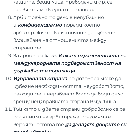
защита, вещи лица, преводачи и др. се
правят само в една инстанция.
Арбитражното дело е непублично
и
конфиденциално
, поради което
арбитражът е в състояние да избегне
влошаване на отношенията между
страните.
За арбитража
не важат ограниченията на
международната подведомственост на
държавните съдилища
.
Изправната страна
по договора може да
избегне необходимостта, неудобството,
разходите и неравенството да води дело
срещу неизправната страна в чужбина.
Тъй като и двете страни доброволно са се
подчинили на арбитража, по-голяма е
вероятността те
да запазят добрите си