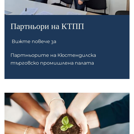
Партньори на КТПП
Вижте повече за
Партньорите на Кюстендилска
търговско промишлена палата