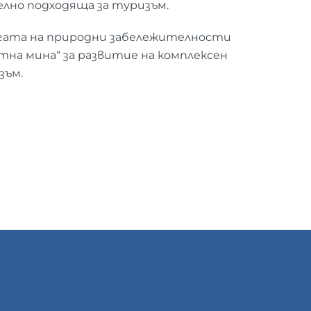
елно подходяща за туризъм.
огата на природни забележителности
на мина“ за развитие на комплексен
зъм.