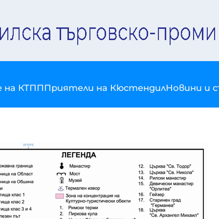
е на КТПП
Приятели на Кюстендил
Новини и 