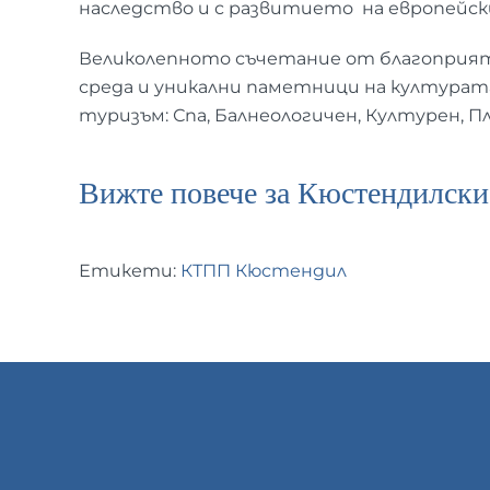
наследство и с развитието на европейск
Великолепното съчетание от благоприяте
среда и уникални паметници на културат
туризъм: Спа, Балнеологичен, Културен, Пл
Вижте повече за Кюстендилски 
Етикети:
КТПП Кюстендил