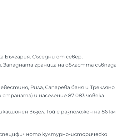
 България. Съседни от север,
д. Западната граница на областта съвпада
евестино, Рила, Сапарева баня и Трекляно
а страната) и население 87 083 човека
ционен възел. Той е разположен на 86 км
, специфичното културно-историческо