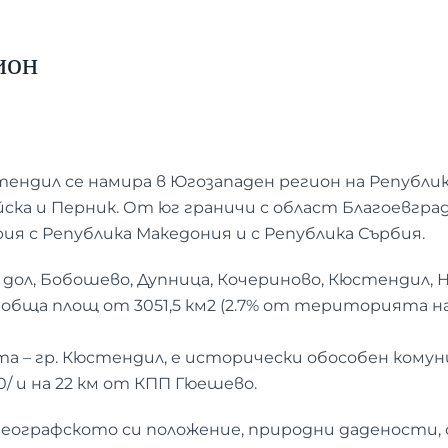
ион
дил се намира в Югозападен регион на Република
ска и Перник. От юг граничи с област Благоевгра
ия с Република Македония и с Република Сърбия.
ол, Бобошево, Дупница, Кочериново, Кюстендил, Н
 с обща площ от 3051,5 км2 (2.7% от територията н
гр. Кюстендил, е исторически обособен комуника
0/ и на 22 км от КПП Гюешево.
географското си положение, природни дадености