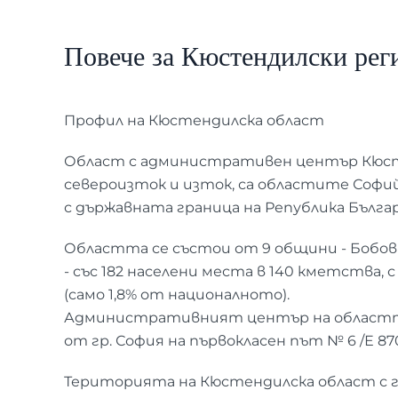
Повече за Кюстендилски рег
Профил на Кюстендилска област
Област с административен център Кюстен
североизток и изток, са областите Софий
с държавната граница на Република Българ
Областта се състои от 9 общини - Бобов д
- със 182 населени места в 140 кметства,
(само 1,8% от националното).
Административният център на областта – 
от гр. София на първокласен път № 6 /Е 87
Територията на Кюстендилска област с 