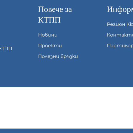
Повече за
Информ
КТПП
Регион К
Новини
Контакт
Проекти
Партньор
 КТПП
Полезни връзки