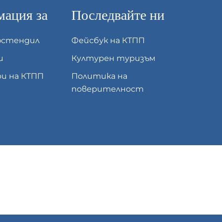
ация за
Последвайте ни
юстендил
Фейсбук на КТПП
и
Културен туризъм
и на КТПП
Политика на
поверителност