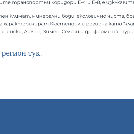
ите транспортни коридори Е-4 и Е-8, е изключит
н климат, минерални води, екологично чиста, б
а характеризират Кюстендил и региона като “злат
анински, Ловен, Зимен, Селски и др. форми на тури
регион тук.