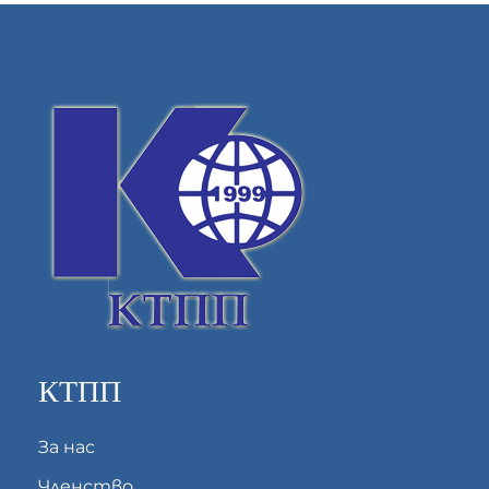
КТПП
За нас
Членство