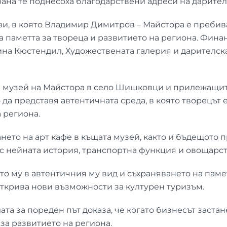
рана те поднесоха благодарствени адреси на дарите
и, в която Владимир Димитров – Майстора е пребив
на паметта за твореца и развитието на региона. Фин
а Кюстендил, Художествената галерия и дарителск
та музей на Майстора в село Шишковци и прилежащит
да представя автентичната среда, в която творецът е
 региона.
ето на арт кафе в къщата музей, както и бъдещото п
с нейната история, транспортна функция и овощарст
то му в автентичния му вид и съхраняването на паме
ткрива нови възможности за културен туризъм.
 за пореден път доказа, че когато бизнесът застане
за развитието на региона.