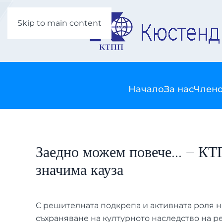
Skip to main content
Начало
За нас
Члено
Заедно можем повече... – КТ
значима кауза
С решителната подкрепа и активната роля 
съхраняване на културното наследство на р