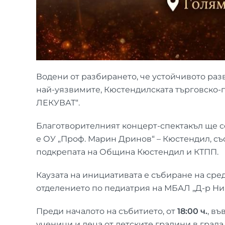
Водени от разбирането, че устойчивото раз
най-уязвимите, Кюстендилската търговско-
ЛЕКУВАТ“.
Благотворителният концерт-спектакъл ще с
е ОУ „Проф. Марин Дринов“ – Кюстендил, съ
подкрепата на Община Кюстендил и КТПП.
Каузата на инициативата е събиране на сред
отделението по педиатрия на МБАЛ „Д-р Ни
Преди началото на събитието, от
18:00 ч.
, в
ученици и деца от детските градини в града.