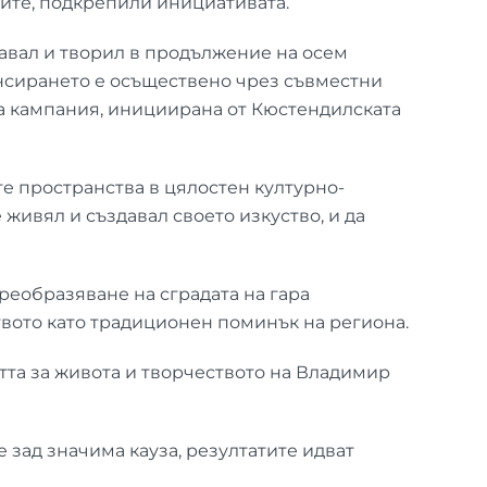
лите, подкрепили инициативата.
авал и творил в продължение на осем
ансирането е осъществено чрез съвместни
а кампания, инициирана от Кюстендилската
е пространства в цялостен културно-
 живял и създавал своето изкуство, и да
реобразяване на сградата на гара
вото като традиционен поминък на региона.
тта за живота и творчеството на Владимир
 зад значима кауза, резултатите идват