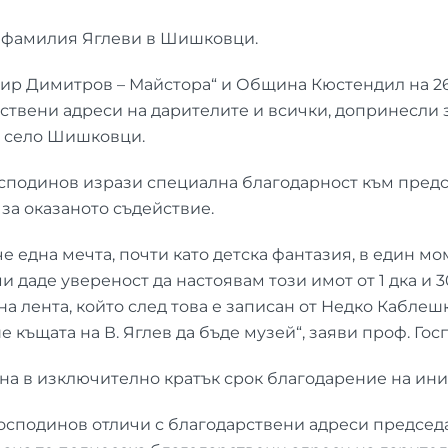
а фамилия Яглеви в Шишковци.
ир Димитров – Майстора“ и Община Кюстендил на 26 
ствени адреси на дарителите и всички, допринесли з
в село Шишковци.
осподинов изрази специална благодарност към предс
за оказаното съдействие.
е една мечта, почти като детска фантазия, в един м
 даде увереност да настоявам този имот от 1 дка и 30
 лента, който след това е записан от Недко Каблешко
е къщата на В. Яглев да бъде музей“, заяви проф. Гос
ана в изключително кратък срок благодарение на ин
осподинов отличи с благодарствени адреси председа