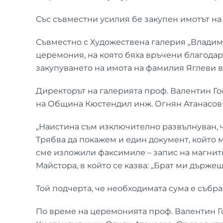
Със съвместни усилия бе закупен имотът н
Съвместно с Художествена галерия „Владим
церемония, на която бяха връчени благодар
закупуването на имота на фамилия Яглеви 
Директорът на галерията проф. Валентин Г
на Община Кюстендил инж. Огнян Атанасов 
„Наистина съм изключително развълнуван, ч
Трябва да покажем и един документ, който ми
сме изложили факсимиле – запис на магнитна
Майстора, в който се казва: „Брат ми държеш
Той подчерта, че необходимата сума е събр
По време на церемонията проф. Валентин Г