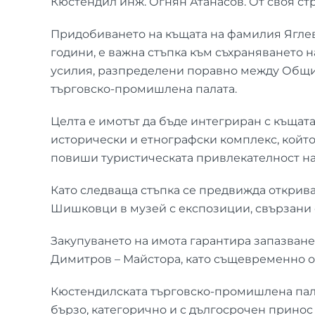
Кюстендил инж. Огнян Атанасов. От своя ст
Придобиването на къщата на фамилия Яглев
години, е важна стъпка към съхраняването 
усилия, разпределени поравно между Общин
търговско-промишлена палата.
Целта е имотът да бъде интегриран с къща
исторически и етнографски комплекс, който 
повиши туристическата привлекателност на
Като следваща стъпка се предвижда откриван
Шишковци в музей с експозиции, свързани 
Закупуването на имота гарантира запазване
Димитров – Майстора, като същевременно о
Кюстендилската търговско-промишлена палата
бързо, категорично и с дългосрочен принос 