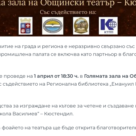
витие на града и региона е неразривно свързано съ
промишлена палата се включва като партньор в бла
е проведе на
1 април от 18:30 ч.
в
Голямата зала на О
с съдействието на Регионална библиотека „Емануил П
ства за изграждане на кътове за четене и създаване
кола Василиев“ – Кюстендил.
ъв фоайето на театъра ще бъде открита благотворител