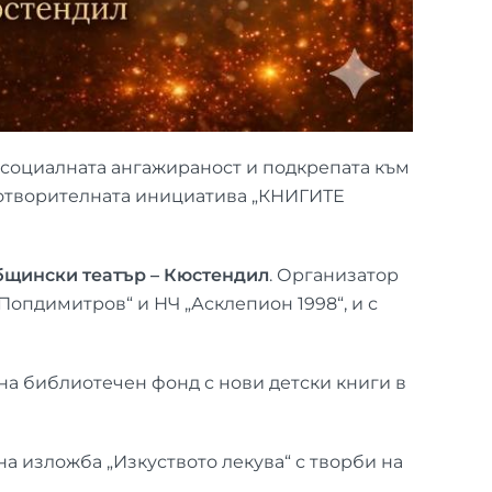
с социалната ангажираност и подкрепата към
готворителната инициатива „КНИГИТЕ
бщински театър – Кюстендил
. Организатор
опдимитров“ и НЧ „Асклепион 1998“, и с
 на библиотечен фонд с нови детски книги в
на изложба „Изкуството лекува“ с творби на