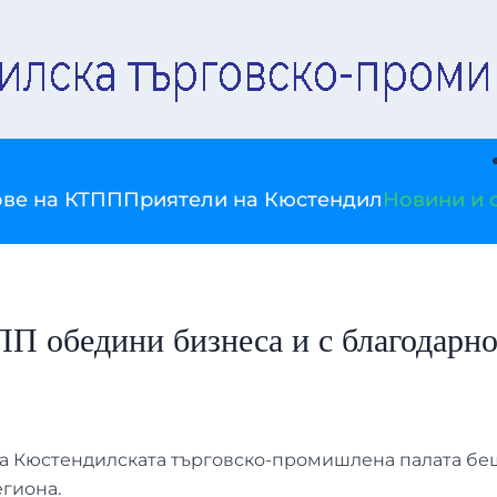
ве на КТПП
Приятели на Кюстендил
Новини и 
ПП обедини бизнеса и с благодарн
на Кюстендилската търговско-промишлена палата бе
егиона.