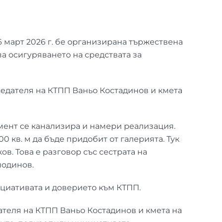
март 2026 г. бе организирана тържествена
а осигуряването на средствата за
едателя на КТПП Ваньо Костадинов и кмета
омент се канализира и намери реализация.
0 кв. м да бъде придобит от галерията. Тук
в. Това е разговор със сестрата на
подинов.
ициативата и доверието към КТПП.
теля на КТПП Ваньо Костадинов и кмета на