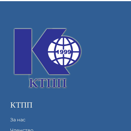
КТПП
За нас
Членство