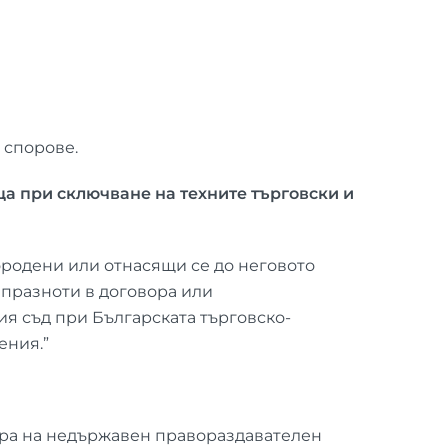
 спорове.
 при сключване на техните търговски и
ородени или отнасящи се до неговото
 празноти в договора или
я съд при Българската търговско-
ения.”
ора на недържавен правораздавателен