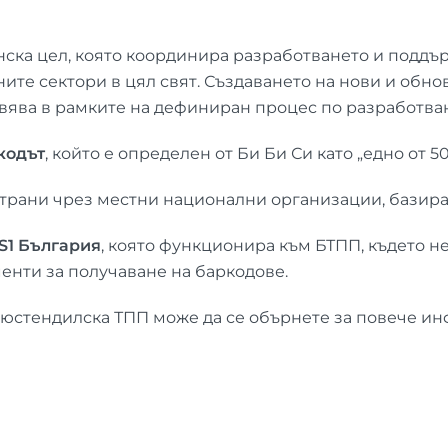
нска цел, която координира разработването и подд
ните сектори в цял свят. Създаването на нови и обн
вява в рамките на дефиниран процес по разработван
кодът
, който е определен от Би Би Си като „едно от 
трани чрез местни национални организации, базиран
S
1 България
, която функционира към БТПП, където н
менти за получаване на баркодове.
 Кюстендилска ТПП може да се обърнете за повече и