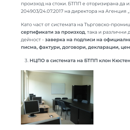
произход на стоки. БТПП е оторизирана да 
204903/24.07.2017 на директора на Агенция „М
Като част от системата на Търговско-проми
сертификати за произход
, така и различн
дейност -
заверка на подписи на официалн
писма, фактури, договори, декларации, цен
НЦПО в системата на БТПП клон Кюсте