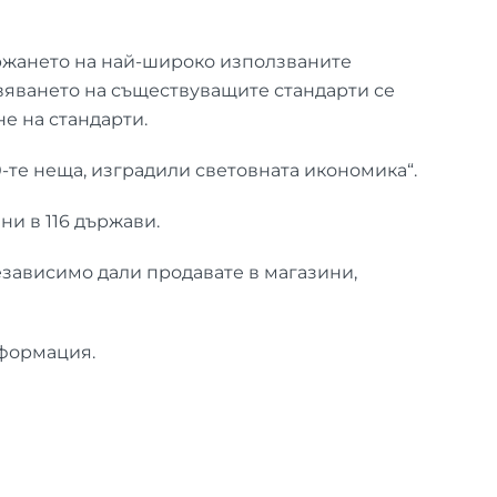
ържането на най-широко използваните
овяването на съществуващите стандарти се
е на стандарти.
50-те неща, изградили световната икономика“.
и в 116 държави.
езависимо дали продавате в магазини,
нформация.