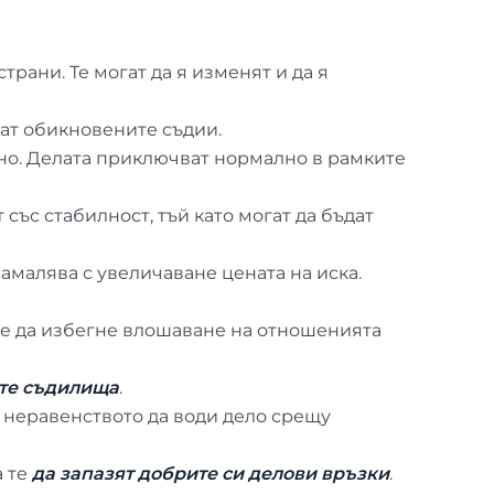
трани. Те могат да я изменят и да я
ват обикновените съдии.
но. Делата приключват нормално в рамките
със стабилност, тъй като могат да бъдат
намалява с увеличаване цената на иска.
ние да избегне влошаване на отношенията
ите съдилища
.
 неравенството да води дело срещу
а те
да запазят добрите си делови връзки
.