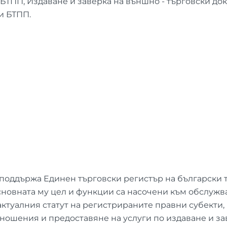
 БТПП, Издаване и заверка на външно - търговски до
и БТПП.
поддържа Единен търговски регистър на български т
сновната му цел и функции са насочени към обслужв
туалния статут на регистрираните правни субекти, 
ношения и предоставяне на услуги по издаване и за