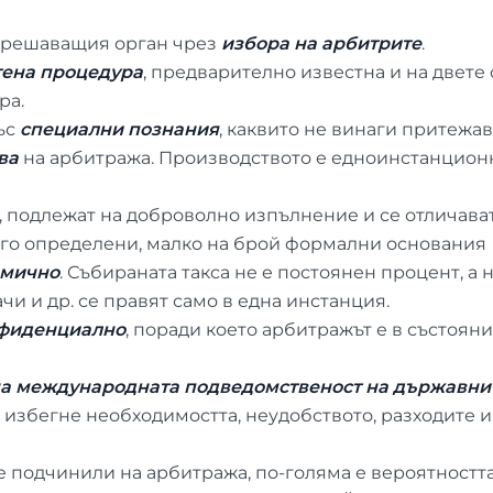
а решаващия орган чрез
избора на арбитрите
.
тена процедура
, предварително известна и на двете с
ра.
ъс
специални познания
, каквито не винаги притежа
ва
на арбитража. Производството е едноинстанцион
, подлежат на доброволно изпълнение и се отличават 
рого определени, малко на брой формални основания
омично
. Събираната такса не е постоянен процент, а 
чи и др. се правят само в една инстанция.
фиденциално
, поради което арбитражът е в състоя
на международната подведомственост на държавн
 избегне необходимостта, неудобството, разходите и
се подчинили на арбитража, по-голяма е вероятностт