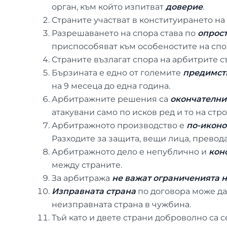
орган, към който изпитват
доверие
.
Страните участват в конституирането н
Разрешаването на спора става по
опрос
приспособяват към особеностите на спо
Страните възлагат спора на арбитрите с
Бързината е едно от големите
предимст
на 9 месеца до една година.
Арбитражните решения са
окончателни
атакувани само по исков ред и то на ст
Арбитражното производство е
по-икон
Разходите за защита, вещи лица, превода
Арбитражното дело е непублично и
кон
между страните.
За арбитража
не важат ограниченията 
Изправната страна
по договора може да
неизправната страна в чужбина.
Тъй като и двете страни доброволно са 