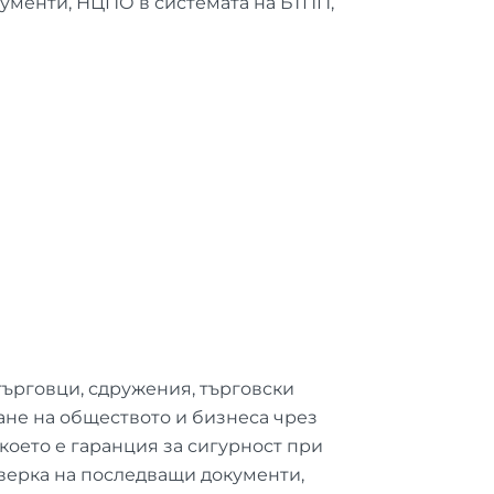
кументи, НЦПО в системата на БТПП,
ърговци, сдружения, търговски
ане на обществото и бизнеса чрез
което е гаранция за сигурност при
верка на последващи документи,