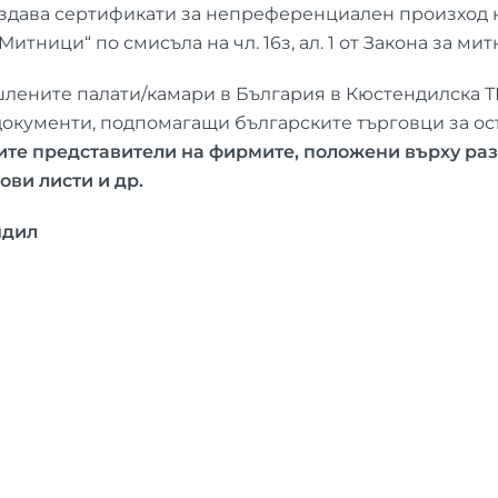
издава сертификати за непреференциален произход н
итници“ по смисъла на чл. 16з, ал. 1 от Закона за ми
шлените палати/камари в България в Кюстендилска ТП
и документи, подпомагащи българските търговци за 
ите представители на фирмите, положени върху ра
ови листи и др.
ндил