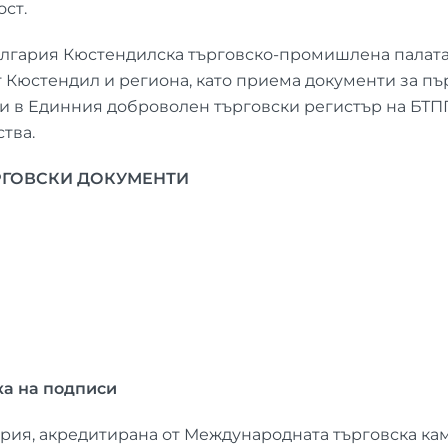
ст.
 България Кюстендилска търговско-промишлена палат
т Кюстендил и региона, като приема документи за п
и в Единния доброволен търговски регистър на БТПП
тва.
РГОВСКИ ДОКУМЕНТИ
ка на подписи
рия, акредитирана от Международната търговска кам