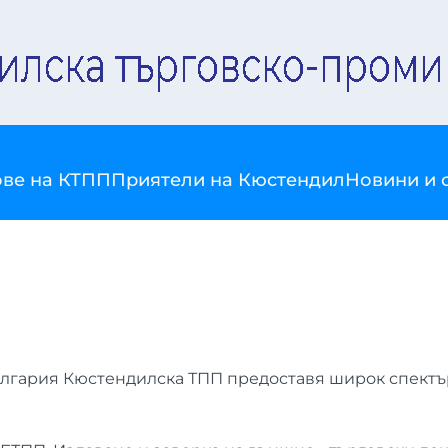
ве на КТПП
Приятели на Кюстендил
Новини и 
 България Кюстендилска ТПП предоставя широк спект