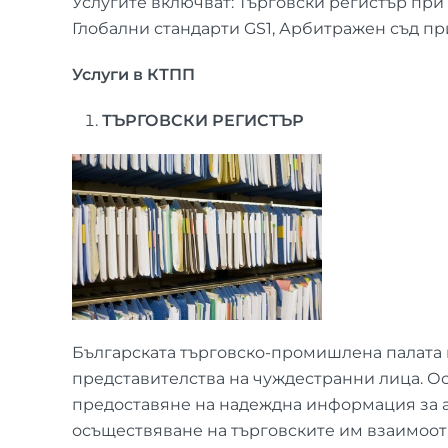
Услугите включват: Търговски регистър при
Глобални стандарти GS1, Арбитражен съд пр
Услуги в КТПП
ТЪРГОВСКИ РЕГИСТЪР
Българската търговско-промишлена палата 
представителства на чуждестранни лица. О
предоставяне на надеждна информация за ак
осъществяване на търговските им взаимоот