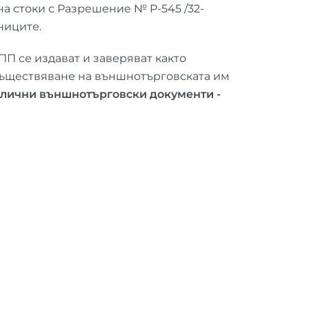
а стоки с Разрешение № Р-545 /32-
тниците.
П се издават и заверяват както
осъществяване на външнотърговската им
злични външнотърговски документи -