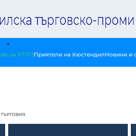
ве на КТПП
Приятели на Кюстендил
Новини и 
. ТЪРГОВИЯ