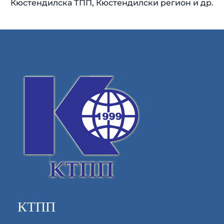
Кюстендилска ТПП, Кюстендилски регион и др.
КТПП