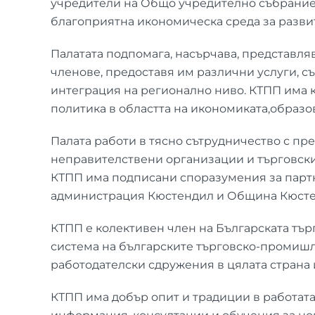
учредители на Общо учредително събрание. 
благоприятна икономическа среда за развит
Палатата подпомага, насърчава, представля
членове, предоставя им различни услуги, с
интеграция на регионално ниво. КТПП има 
политика в областта на икономиката,образо
Палата работи в тясно сътрудничество с пре
неправителствени организации и търговски 
КТПП има подписани споразумения за партн
администрация Кюстендил и Община Кюсте
КТПП е колективен член на Българската тър
система на българските търговско-промишле
работодателски сдружения в цялата страна 
КТПП има добър опит и традиции в работата 