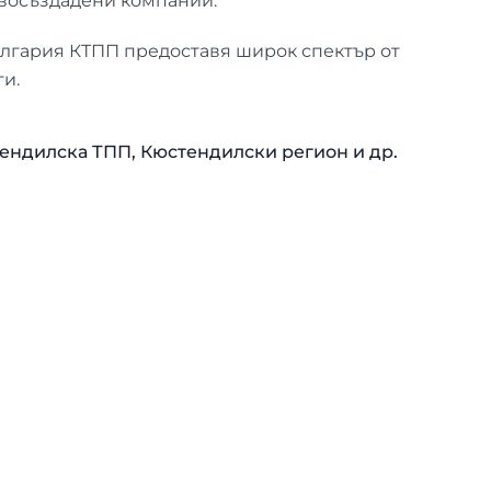
овосъздадени компании.
България КТПП предоставя широк спектър от
и.
тендилска ТПП, Кюстендилски регион и др.