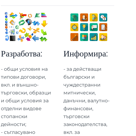
Разработва:
Информира:
- общи условия на
- за действащи
типови договори,
български и
вкл. и външно-
чуждестранни
търговски, образци
митнически,
и общи условия за
данъчни, валутно-
отделни видове
финансови,
стопански
търговски
дейности;
законодателства,
- съгласувано
вкл. за