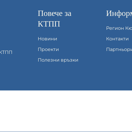
Повече за
Информ
КТПП
Регион К
Новини
Контакти
Проекти
Партньор
 КТПП
Полезни връзки