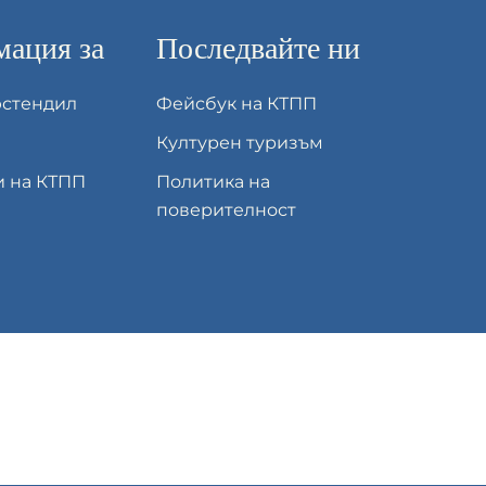
ация за
Последвайте ни
юстендил
Фейсбук на КТПП
Културен туризъм
и на КТПП
Политика на
поверителност