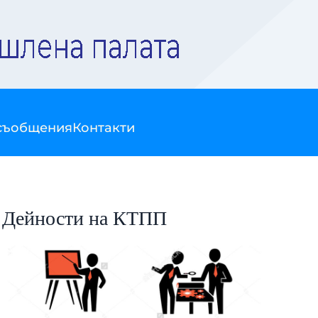
съобщения
Контакти
Дейности на КТПП