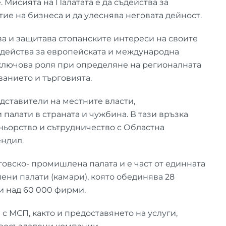
Мисията на Палатата е да съдейства за
ие на бизнеса и да улеснява неговата дейност.
ва и защитава стопанските интереси на своите
ъдейства за европейската и международна
ключова роля при определяне на регионалната
ванието и търговията.
дставители на местните власти,
палати в страната и чужбина. В тази връзка
ьорство и сътрудничество с Областна
ндил.
говско- промишлена палата и е част от единната
ни палати (камари), която обединява 28
и над 60 000 фирми.
с МСП, както и предоставянето на услуги,