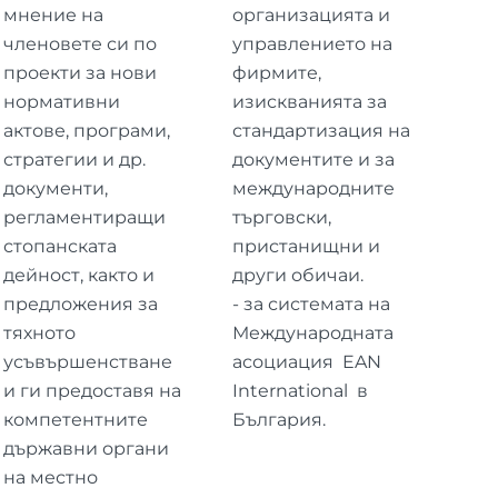
мнение на
организацията и
членовете си по
управлението на
проекти за нови
фирмите,
нормативни
изискванията за
актове, програми,
стандартизация на
стратегии и др.
документите и за
документи,
международните
регламентиращи
търговски,
стопанската
пристанищни и
дейност, както и
други обичаи.
предложения за
- за системата на
тяхното
Международната
усъвършенстване
асоциация EAN
и ги предоставя на
International в
компетентните
България.
държавни органи
на местно