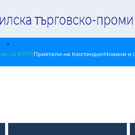
ве на КТПП
Приятели на Кюстендил
Новини и 