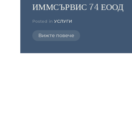
ИММСЪРВИС 74 ЕООД
Posted in
УСЛУГИ
Вижте повече
Маркетингова агенция
GROWTH AGENCY
Posted in
УСЛУГИ
Вижте повече