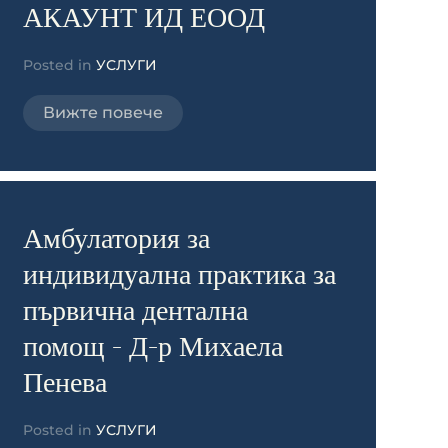
АКАУНТ ИД ЕООД
Posted in
УСЛУГИ
Вижте повече
Амбулатория за
индивидуална практика за
първична дентална
помощ - Д-р Михаела
Пенева
Posted in
УСЛУГИ