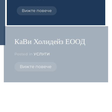
Вижте повече
КаВи Холидейз ЕООД
Posted in
УСЛУГИ
Вижте повече
Медицински център
Кюстендил ЕООД