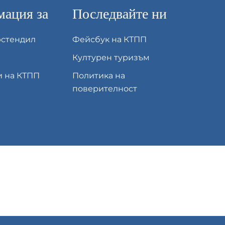
ация за
Последвайте ни
юстендил
Фейсбук на КТПП
Културен туризъм
и на КТПП
Политика на
поверителност