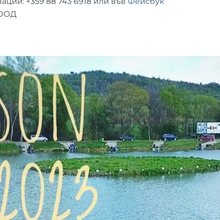
вации: +359
88 743 6918
или във
Фейсбук
 ООД