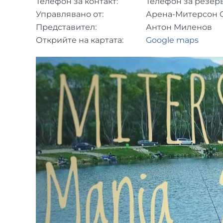
Телефон за контакт:
Телефон за резер
Управлявано от:
Арена-Митерсон
Представител:
Антон Миленов
Открийте на картата:
Google maps