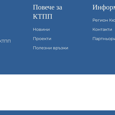
Повече за
Информ
КТПП
Регион К
Новини
Контакти
Проекти
Партньор
 КТПП
Полезни връзки