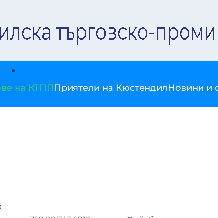
ве на КТПП
Приятели на Кюстендил
Новини и 
a