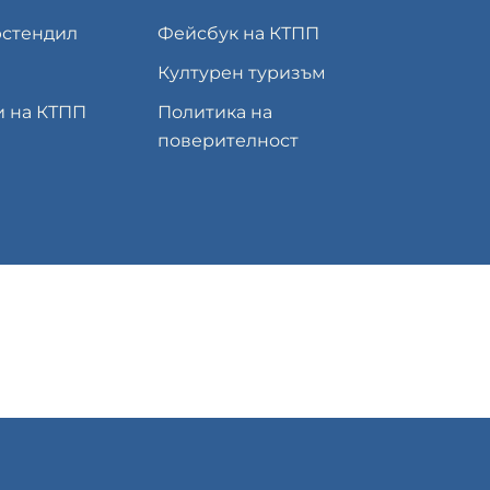
юстендил
Фейсбук на КТПП
Културен туризъм
и на КТПП
Политика на
поверителност