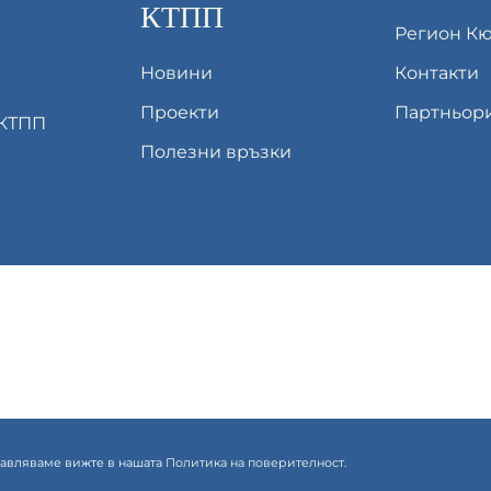
КТПП
Регион К
Новини
Контакти
Проекти
Партньор
 КТПП
Полезни връзки
правляваме вижте в нашата
Политика на поверителност.