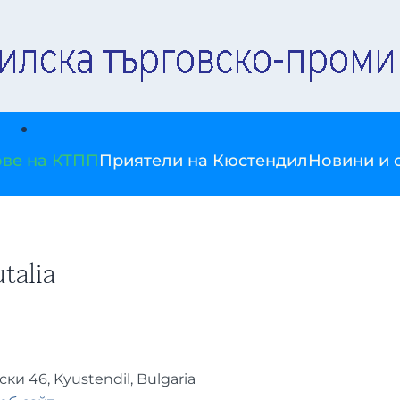
ве на КТПП
Приятели на Кюстендил
Новини и 
talia
ски 46, Kyustendil, Bulgaria