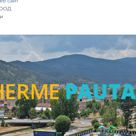
еб сайт
ЕООД
ки