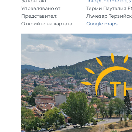
За контакт:
info@therme.bg
,
У
Управлявано от:
Терми Пауталия 
Представител:
Лъчезар Терзийс
Открийте на картата:
Google maps