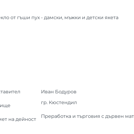
ло от гъши пух - дамски, мъжки и детски якета
тавител
Иван Бодуров
гр. Кюстендил
лище
Преработка и търговия с дървен ма
ет на дейност