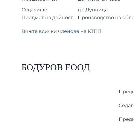
Седалище
гр. Дупница
Предмет на дейност
Производство на облек
Вижте всички членове на КТПП
БОДУРОВ ЕООД
Предс
Седа
Предм