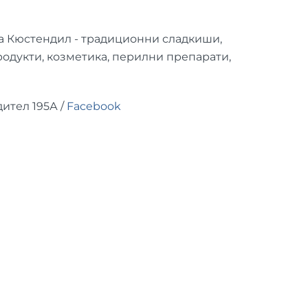
на Кюстендил - традиционни сладкиши,
родукти, козметика, перилни препарати,
дител 195А /
Facebook