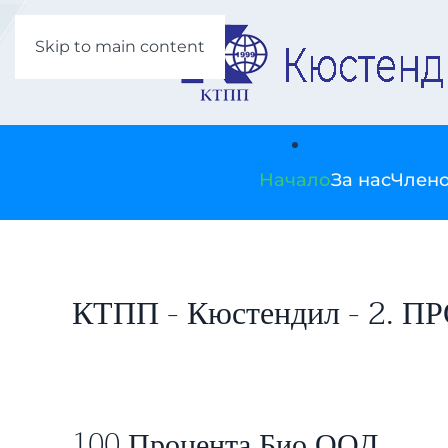
Skip to main content
Начало
За нас
Члено
КТПП - Кюстендил - 2.
100 Процента Био ООД