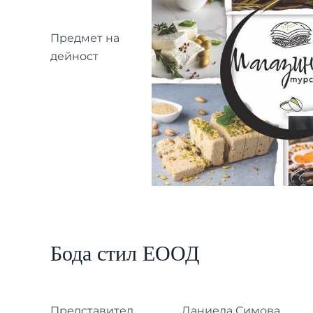
Предмет на
дейност
Бода стил ЕООД
Представител
Даниела Симова