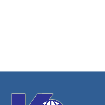
хижа ОСОГОВО
ХОТЕЛИ, КЪЩИ ЗА ГОСТИ,
АТРАКЦИОНИ
Вижте повече
Хотел ресторант "Чешмето"
ХОТЕЛИ, КЪЩИ ЗА ГОСТИ,
АТРАКЦИОНИ
Вижте повече