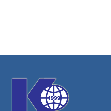
Цветелина Кирилова
Преки членове
Вижте повече