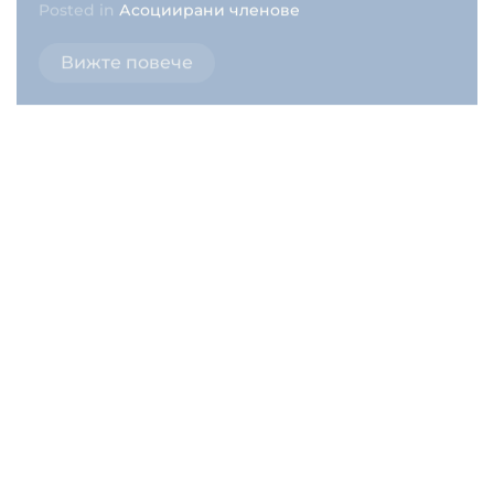
Деница Суруджийска
Posted in
Асоциирани членове
Вижте повече
Доц. д-р Ангел Джонев
Posted in
Преки членове
Вижте повече
Доц. д-р Йордан Йорданов