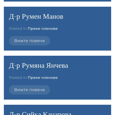
Д-р Румен Манов
Posted in
Преки членове
Вижте повече
Д-р Румяна Янчева
Posted in
Преки членове
Вижте повече
Д-р Сийка Кацарова