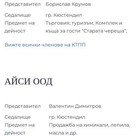
Представител
Борислав Крумов
Седалище
гр. Кюстендил
Предмет на
Търговия; туризъм; Комплек и
дейност
къща за гости "Старата череша";
Вижте всички членове на КТПП
АЙСИ ООД
Представител
Валентин Димитров
Седалище
гр. Кюстендил
Предмет на
Продажба на химикали, лепила,
дейност
масла и др.