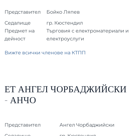
Представител
Бойко Ляпев
Седалище
гр. Кюстендил
Предмет на
Търговия с електроматериали и
дейност
електроуслуги
Вижте всички членове на КТПП
ЕТ АНГЕЛ ЧОРБАДЖИЙСКИ
- АНЧО
Представител
Ангел Чорбаджийски
Седалище
гр. Кюстендил