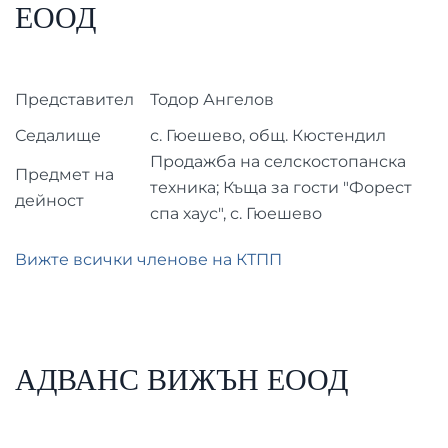
ЕООД
Представител
Тодор Ангелов
Седалище
с. Гюешево, общ. Кюстендил
Продажба на селскостопанска
Предмет на
техника; Къща за гости "Форест
дейност
спа хаус", с. Гюешево
Вижте всички членове на КТПП
АДВАНС ВИЖЪН ЕООД