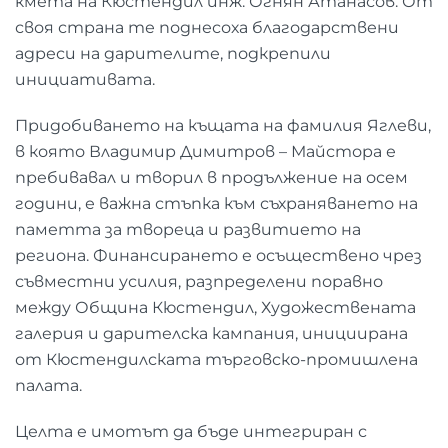
кмета на Кюстендил инж. Огнян Атанасов. От
своя страна те поднесоха благодарствени
адреси на дарителите, подкрепили
инициативата.
Придобиването на къщата на фамилия Яглеви,
в която Владимир Димитров – Майстора е
пребивавал и творил в продължение на осем
години, е важна стъпка към съхраняването на
паметта за твореца и развитието на
региона. Финансирането е осъществено чрез
съвместни усилия, разпределени поравно
между Община Кюстендил, Художествената
галерия и дарителска кампания, инициирана
от Кюстендилската търговско-промишлена
палата.
Целта е имотът да бъде интегриран с