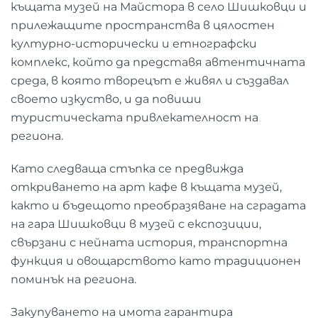
къщата музей на Майстора в село Шишковци и
прилежащите пространства в цялостен
културно-исторически и етнографски
комплекс, който да представя автентичната
среда, в която творецът е живял и създавал
своето изкуство, и да повиши
туристическата привлекателност на
региона.
Като следваща стъпка се предвижда
откриването на арт кафе в къщата музей,
както и бъдещото преобразяване на сградата
на гара Шишковци в музей с експозиции,
свързани с нейната история, транспортна
функция и овощарството като традиционен
поминък на региона.
Закупуването на имота гарантира