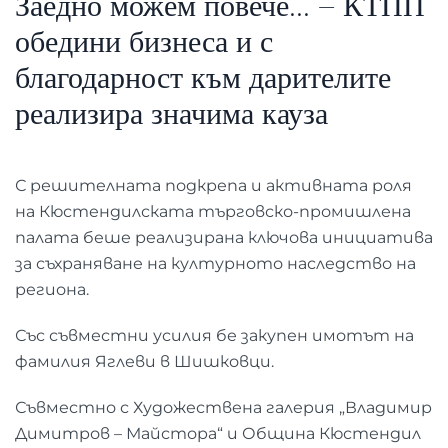
Заедно можем повече... – КТПП
обедини бизнеса и с
благодарност към дарителите
реализира значима кауза
С решителната подкрепа и активната роля
на Кюстендилската търговско-промишлена
палата беше реализирана ключова инициатива
за съхраняване на културното наследство на
региона.
Със съвместни усилия бе закупен имотът на
фамилия Яглеви в Шишковци.
Съвместно с Художествена галерия „Владимир
Димитров – Майстора“ и Община Кюстендил