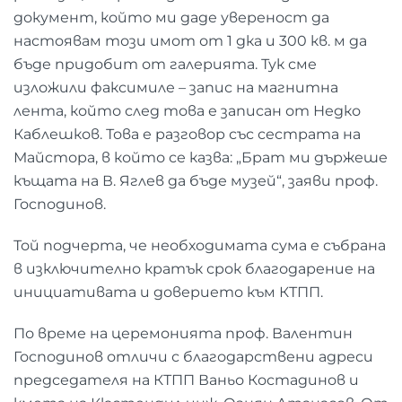
документ, който ми даде увереност да
настоявам този имот от 1 дка и 300 кв. м да
бъде придобит от галерията. Тук сме
изложили факсимиле – запис на магнитна
лента, който след това е записан от Недко
Каблешков. Това е разговор със сестрата на
Майстора, в който се казва: „Брат ми държеше
къщата на В. Яглев да бъде музей“, заяви проф.
Господинов.
Той подчерта, че необходимата сума е събрана
в изключително кратък срок благодарение на
инициативата и доверието към КТПП.
По време на церемонията проф. Валентин
Господинов отличи с благодарствени адреси
председателя на КТПП Ваньо Костадинов и