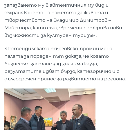
запазването му в автентичния му вид и
съхраняването на паметта за живота и
творчеството на Владимир Димитров –
Майстора, като същевременно открива нови
възможности за културен туризъм.
Кюстендилската търговско-промишлена
палата за пореден път доказа, че когато
бизнесът застане зад значима кауза,
резултатите идват бързо, категорично и с
дългосрочен принос за развитието на региона.