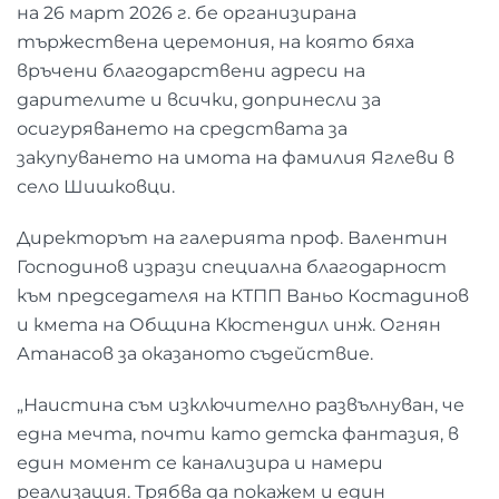
на 26 март 2026 г. бе организирана
тържествена церемония, на която бяха
връчени благодарствени адреси на
дарителите и всички, допринесли за
осигуряването на средствата за
закупуването на имота на фамилия Яглеви в
село Шишковци.
Директорът на галерията проф. Валентин
Господинов изрази специална благодарност
към председателя на КТПП Ваньо Костадинов
и кмета на Община Кюстендил инж. Огнян
Атанасов за оказаното съдействие.
„Наистина съм изключително развълнуван, че
една мечта, почти като детска фантазия, в
един момент се канализира и намери
реализация. Трябва да покажем и един