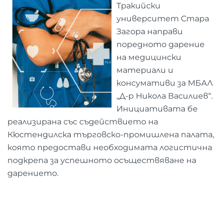
Тракийски
университет Стара
Загора направи
поредното дарение
на медицински
материали и
консумативи за МБАЛ
„Д-р Никола Василиев“.
Инициативата бе
реализирана със съдействието на
Кюстендилска търговско-промишлена палата,
която предостави необходимата логистична
подкрепа за успешното осъществяване на
дарението.