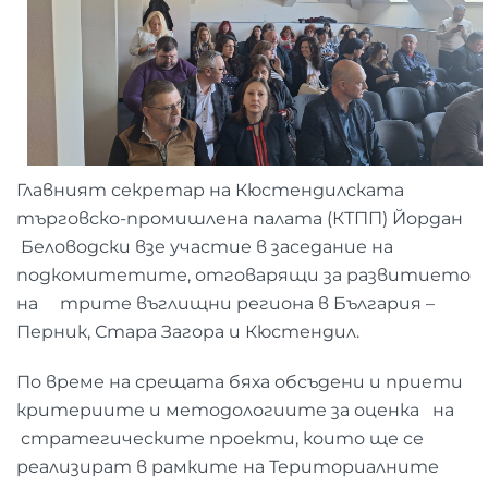
Главният секретар на Кюстендилската
търговско-промишлена палата (КТПП) Йордан
Беловодски взе участие в заседание на
подкомитетите, отговарящи за развитието
на трите въглищни региона в България –
Перник, Стара Загора и Кюстендил.
По време на срещата бяха обсъдени и приети
критериите и методологиите за оценка на
стратегическите проекти, които ще се
реализират в рамките на Териториалните