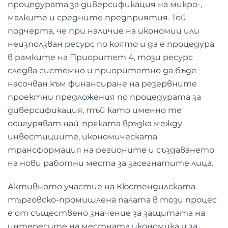
процедурата за диверсификация на микро-,
малките и средните предприятия. Той
подчерта, че при наличие на икономии или
неизползван ресурс по която и да е процедура
в рамките на Приоритет 4, този ресурс
следва системно и приоритетно да бъде
насочван към финансиране на резервните
проектни предложения по процедурата за
диверсификация, тъй като именно те
осигуряват най-пряката връзка между
инвестициите, икономическата
трансформация на регионите и създаването
на нови работни места за засегнатите лица.
Активното участие на Кюстендилската
търговско-промишлена палата в този процес
е от съществено значение за защитата на
интересите на местната икономика и за