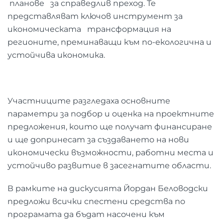
планове за справедлив преход. Те
представляват ключов инструмент за
икономическата трансформация на
регионите, преминаващи към по-екологична и
устойчива икономика.
Участниците разгледаха основните
параметри за подбор и оценка на проектните
предложения, които ще получат финансиране
и ще допринесат за създаването на нови
икономически възможности, работни места и
устойчиво развитие в засегнатите области.
В рамките на дискусията Йордан Беловодски
предложи всички спестени средства по
програмата да бъдат насочени към