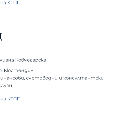
 на КТПП
Д
лиана Ковчегарска
р. Кюстендил
инансови, счетоводни и консултантски
слуги
 на КТПП