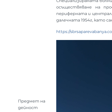
Специализираната болниц
осъществяване на про
периферната и централн
далечната 1954г, като с
https://sbrsaparevabanya.c
Предмет на
дейност