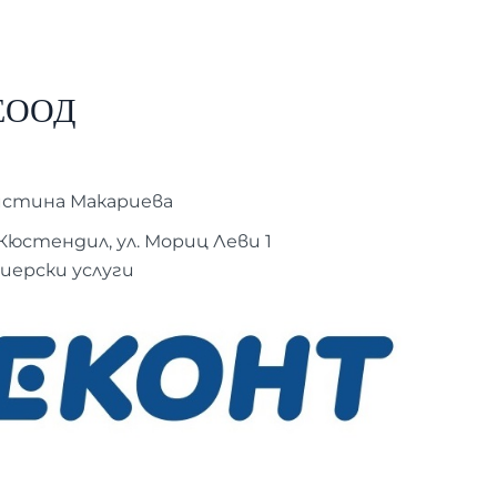
ЕООД
истина Макариева
 Кюстендил, ул. Мориц Леви 1
иерски услуги