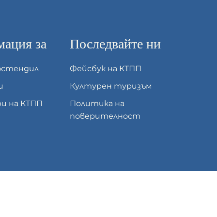
ация за
Последвайте ни
юстендил
Фейсбук на КТПП
и
Културен туризъм
и на КТПП
Политика на
поверителност