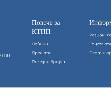
Повече за
Информ
КТПП
Регион К
Новини
Контакт
Проекти
Партньор
 КТПП
Полезни връзки