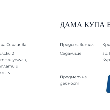
ДАМА КУПА 
ира Сергиева
Представител
Кр
илски 2
Седалище
гр.
тски услуги,
Кур
аплати и
онал
Предмет на
дейност