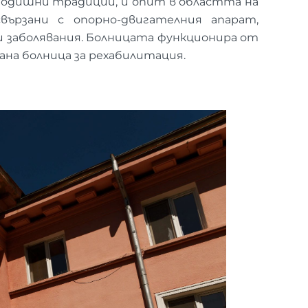
огодишни традиции, и опит в областта на
вързани с опорно-двигателния апарат,
и заболявания. Болницата функционира от
ана болница за рехабилитация.