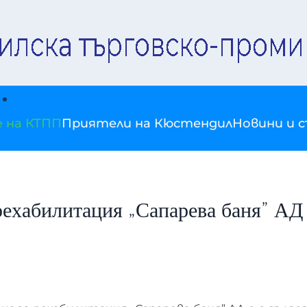
е на КТПП
Приятели на Кюстендил
Новини и 
рехабилитация „Сапарева баня” АД