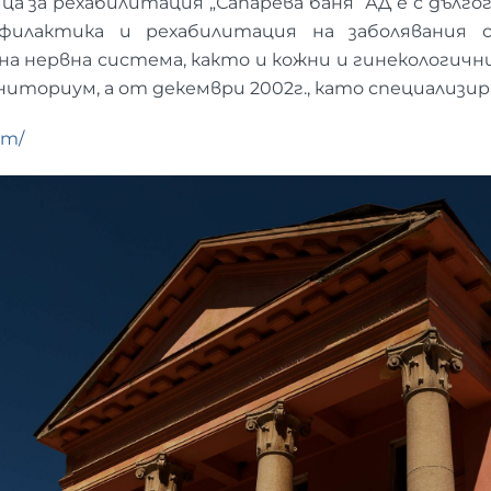
а за рехабилитация „Сапарева баня” АД е с дълг
филактика и рехабилитация на заболявания с
а нервна система, както и кожни и гинекологичн
аниториум, а от декември 2002г., като специализир
om/