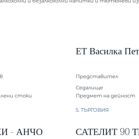
с алкохолни и безалкохолни напитки и тютюневи и
ЕТ Василка Пет
в
Представител
Седалище
шлени стоки
Предмет на дейност
5. ТЪРГОВИЯ
И - АНЧО
САТЕЛИТ 90 