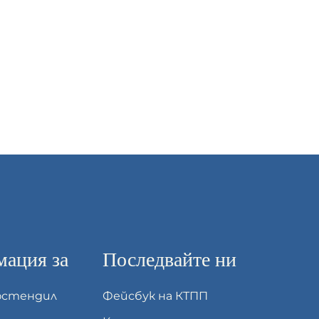
ация за
Последвайте ни
юстендил
Фейсбук на КТПП