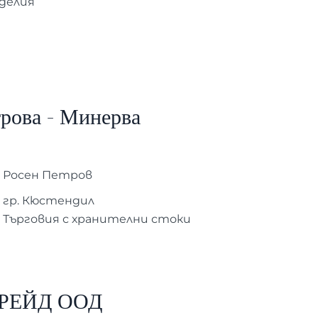
зделия
рова - Минерва
Росен Петров
гр. Кюстендил
Търговия с хранителни стоки
ТРЕЙД ООД