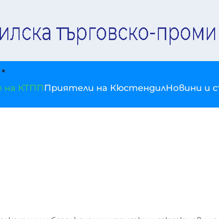
е на КТПП
Приятели на Кюстендил
Новини и 