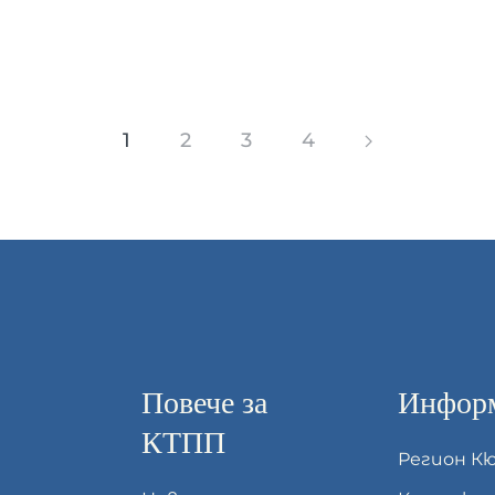
1
2
3
4
Повече за
Информ
КТПП
Регион К