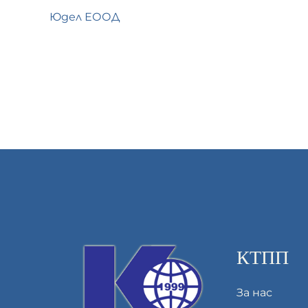
Юдел ЕООД
КТПП
За нас