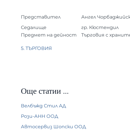
Представител
Ангел Чорбаджийс
Седалище
гр. Кюстендил
Предмет на дейност
Търговия с хранит
5. ТЪРГОВИЯ
Още статии …
Велбъжд Стил АД
Рози-АНН ООД
Автосервиз Шопски ООД