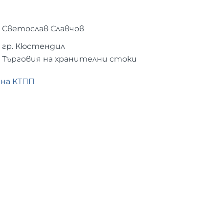
Светослав Славчов
гр. Кюстендил
Търговия на хранителни стоки
 на КТПП