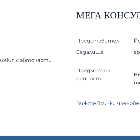
МЕГА КОНСУ
Представител
Й
Седалище
гр
говия с авточасти
Предмет на
В
дейност
т
Вижте всички членове