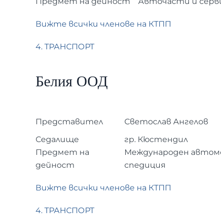
Предмет на дейност
Авточасти и серв
Вижте всички членове на КТПП
4. ТРАНСПОРТ
Белия ООД
Представител
Светослав Ангелов
Седалище
гр. Кюстендил
Предмет на
Международен автом
дейност
спедиция
Вижте всички членове на КТПП
4. ТРАНСПОРТ