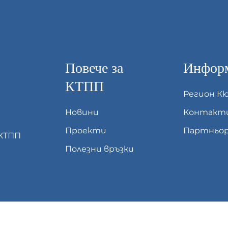
Повече за
Информ
КТПП
Регион К
Новини
Контакт
Проекти
Партньор
 КТПП
Полезни връзки