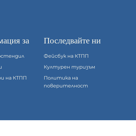
ация за
Последвайте ни
юстендил
Фейсбук на КТПП
и
Културен туризъм
и на КТПП
Политика на
поверителност