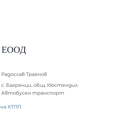
т ЕООД
Радослав Траянов
с. Багренци, общ. Кюстендил
Автобусен транспорт
 на КТПП