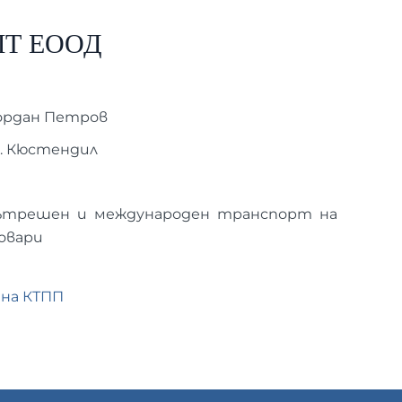
ЛТ ЕООД
ордан Петров
. Кюстендил
ътрешен и международен транспорт на
овари
 на КТПП