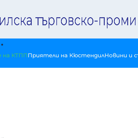
е на КТПП
Приятели на Кюстендил
Новини и 