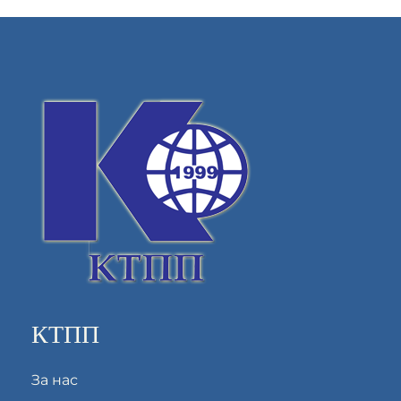
КТПП
За нас