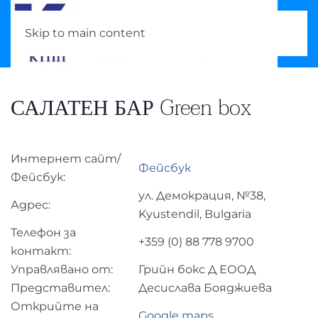
Skip to main content
САЛАТЕН БАР Green box
Интернет сайт/
Фейсбук
Фейсбук:
ул. Демокрация, №38,
Адрес:
Kyustendil, Bulgaria
Телефон за
+359 (0)
88 778 9700
контакт:
Управлявано от:
Грийн бокс Д ЕООД
Представител:
Десислава Бояджиева
Открийте на
Google maps