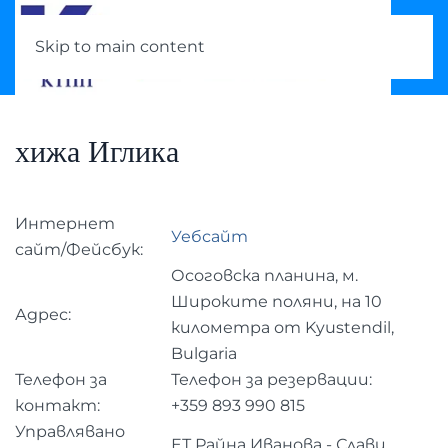
Skip to main content
хижа Иглика
Интернет
Уебсайт
сайт/Фейсбук:
Осоговска планина, м.
Широките поляни, на 10
Адрес:
километра от Kyustendil,
Bulgaria
Телефон за
Телефон за резервации:
контакт:
+359 893 990 815
Управлявано
ЕТ Райна Иванова - Слави