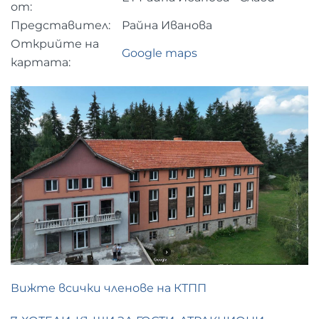
от:
Представител:
Райна Иванова
Открийте на
Google maps
картата:
Вижте всички членове на КТПП