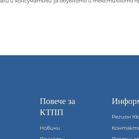
иали и консумативи за обувното и текстилното 
Повече за
Информ
КТПП
Регион К
Новини
Контакт