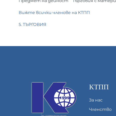
Предмет на дейност
Търговия с матер
Вижте всички членове на КТПП
5. ТЪРГОВИЯ
КТПП
За нас
Членство