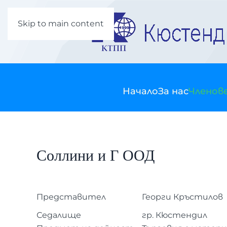
Skip to main content
Начало
За нас
Членов
Соллини и Г ООД
Представител
Георги Кръстилов
Седалище
гр. Кюстендил