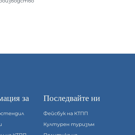
производство
ация за
Последвайте ни
юстендил
Фейсбук на КТПП
и
Културен туризъм