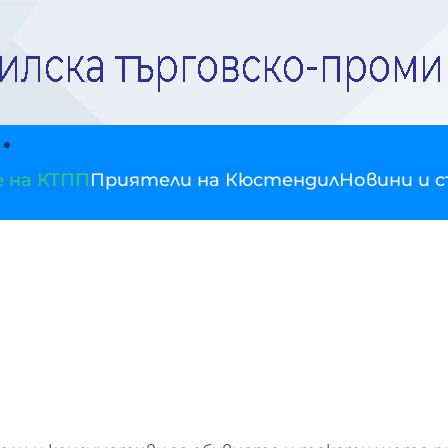
е на КТПП
Приятели на Кюстендил
Новини и 