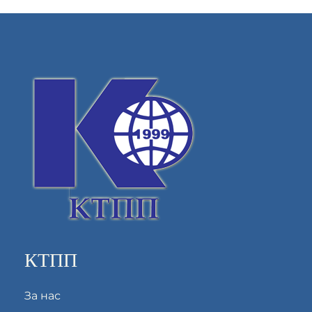
КТПП
За нас