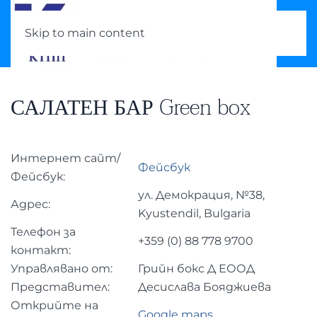
Skip to main content
САЛАТЕН БАР Green box
Интернет сайт/
Фейсбук
Фейсбук:
ул. Демокрация, №38,
Адрес:
Kyustendil, Bulgaria
Телефон за
+359 (0)
88 778 9700
контакт:
Управлявано от:
Грийн бокс Д ЕООД
Представител:
Десислава Бояджиева
Открийте на
Google maps