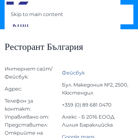
Skip to main content
Ресторант България
Интернет сайт/
Фейсбук
Фейсбук:
Бул. Македония №2, 2500,
Адрес:
Кюстендил
Телефон за
+359 (0) 89 681 0470
контакт:
Управлявано от:
Алекс - Б 2016 ЕООД
Представител:
Лилия Бараклийска
Открийте на
Google maps