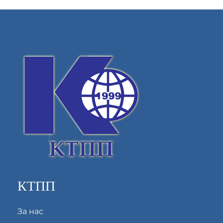
КТПП
За нас