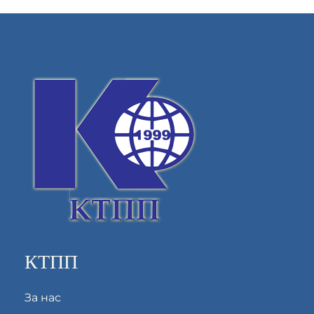
КТПП
За нас