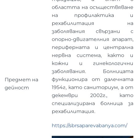
областта на осъществяване
на профилактика и
рехабилитация на
заболявания свързани с
опорно-двигателния апарат,
периферната и централна
нервна система, както и
кожни и гинекологични
заболявания. Болницата
функционира от далечната
Предмет на
1954г, като саниториум, а от
дейност
декември 2002г., като
специализирана болница за
рехабилитация.
https://sbrsaparevabanya.com/