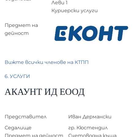
Леви 1
Куриерски услуги
Предмет на
дейност
Вижте всички членове на КТПП
6. УСЛУГИ
АКАУНТ ИД ЕООД
Представител
Иван Дермански
Седалище
гр. Кюстендил
Предмет на дейност
Счетоводна къща