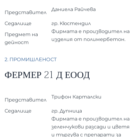
Даниела Райчева
Представител
Седалище
гр. Кюстендил
Фирмата е производител на
Предмет на
изделия от полимербетон.
дейност
2. ПРОМИШЛЕНОСТ
ФЕРМЕР 21 Д ЕООД
Трифон Карталски
Представител
Седалище
гр. Дупница
Фирмата е производител на
зеленчукови разсади и цветя
и търгува с препарати за