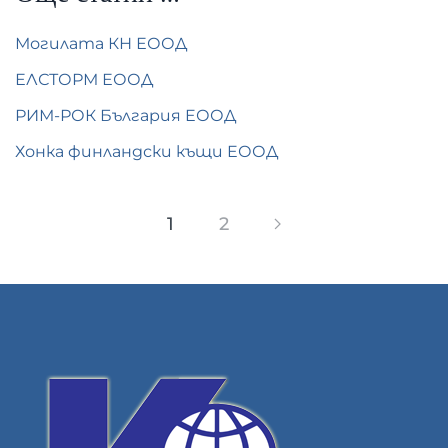
Могилата КН ЕООД
ЕЛСТОРМ ЕООД
РИМ-РОК България EООД
Хонка финландски къщи EООД
1
2