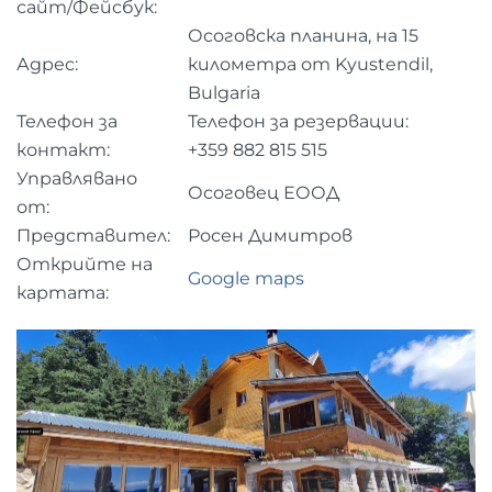
сайт/Фейсбук:
Осоговска планина, на 15
Адрес:
километра от Kyustendil,
Bulgaria
Телефон за
Телефон за резервации:
контакт:
+359 882 815 515
Управлявано
Осоговец ЕООД
от:
Представител:
Росен Димитров
Открийте на
Google maps
картата: