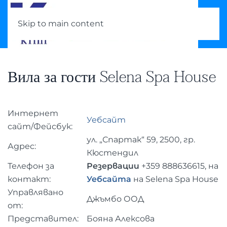
Skip to main content
Вила за гости Selena Spa House
Интернет
Уебсайт
сайт/Фейсбук:
ул. „Спартак“ 59, 2500, гр.
Адрес:
Кюстендил
Телефон за
Резервации
+359
888636615
, на
контакт:
Уебсайта
на Selena Spa House
Управлявано
Джъмбо ООД
от:
Представител:
Бояна Алексова