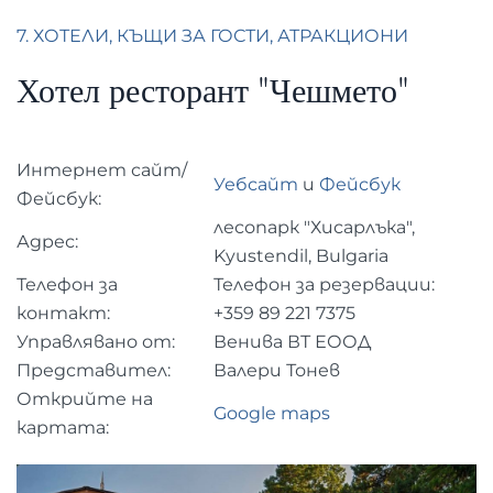
7. ХОТЕЛИ, КЪЩИ ЗА ГОСТИ, АТРАКЦИОНИ
Хотел ресторант "Чешмето"
Интернет сайт/
Уебсайт
и
Фейсбук
Фейсбук:
лесопарк "Хисарлъка",
Адрес:
Kyustendil, Bulgaria
Телефон за
Телефон за резервации:
контакт:
+359
89 221 7375
Управлявано от:
Венива ВТ ЕООД
Представител:
Валери Тонев
Открийте на
Google maps
картата: