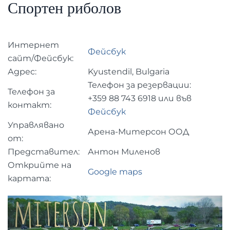
Спортен риболов
Интернет
Фейсбук
сайт/Фейсбук:
Адрес:
Kyustendil, Bulgaria
Телефон за резервации:
Телефон за
+359
88 743 6918
или във
контакт:
Фейсбук
Управлявано
Арена-Митерсон ООД
от:
Представител:
Антон Миленов
Открийте на
Google maps
картата: