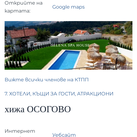
Открийте на
Google maps
картата:
Вижте всички членове на КТПП
7. ХОТЕЛИ, КЪЩИ ЗА ГОСТИ, АТРАКЦИОНИ
хижа ОСОГОВО
Интернет
Уебсайт