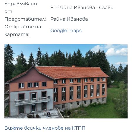
Управлявано
ЕТ Райна Иванова - Слави
от:
Представител:
Райна Иванова
Открийте на
Google maps
картата:
Вижте всички членове на КТПП