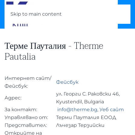
Skip to main content
Терме Пауталия - Therme
Pautalia
Интернет сайт/
Фейсбук
Фейсбук:
ул. Георги С. Раковски 46,
Адрес:
Kyustendil, Bulgaria
За контакт:
info@therme.bg
,
Уеб сайт
Управлявано от:
Терми Пауталия ЕООД
Представител:
Лъчезар Терзийски
Открийте на