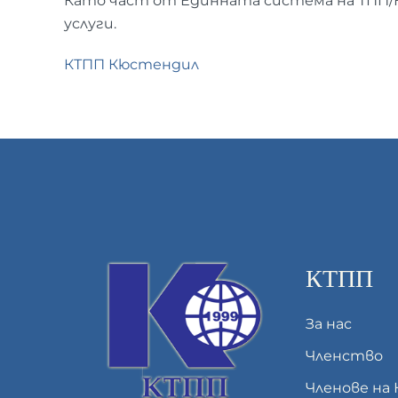
Като част от Единната система на ТПП/
услуги.
КТПП Кюстендил
КТПП
За нас
Членство
Членове на