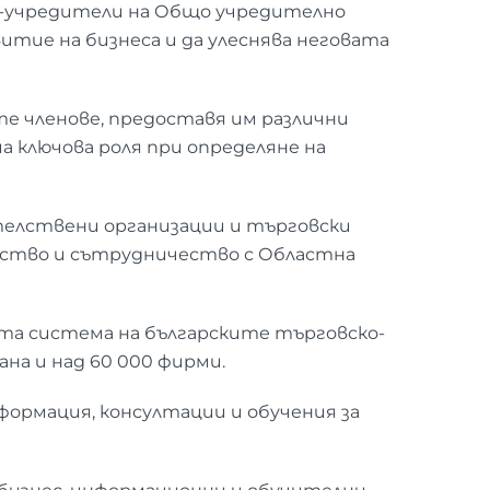
ве-учредители на Общо учредително
итие на бизнеса и да улеснява неговата
е членове, предоставя им различни
а ключова роля при определяне на
елствени организации и търговски
орство и сътрудничество с Областна
ата система на българските търговско-
на и над 60 000 фирми.
формация, консултации и обучения за