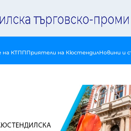
е на КТПП
Приятели на Кюстендил
Новини и 