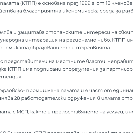
лата (КТПП) е основана през 1999 г. от 18 члено
йства за благоприятна икономическа среда за разв
влява и защитава стопанските интереси на своит
дународна интеграция на регионално ниво. КТПП им
кономиката,образованието и търговията.
с представители на местните власти, неправит
ъзка КТПП има подписани споразумения за партнь
стендил.
търговско- промишлена палата и е част от единн
нява 28 работодателски сдружения в цялата стра
та с МСП, както и предоставянето на услуги, ин