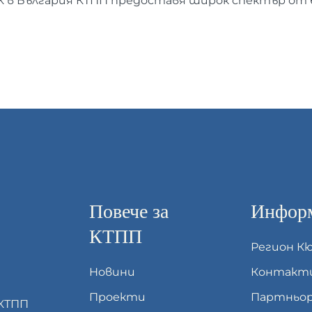
К в България КТПП предоставя широк спектър от 
Повече за
Информ
КТПП
Регион К
Новини
Контакт
Проекти
Партньор
 КТПП