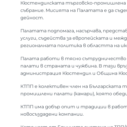
Кюстендилската търговско-промишлена па
събрание. Мисията на Палатата е да съде
дейност.
Палатата подпомага, насърчава, предста
услуги, съдейства за европейската и меж
регионалната политика в областта на и
Палата работи в тясно сътрудничество 
палати в страната и чужбина. В тази вр
администрация Кюстендил и Община Кю
КТПП е колективен член на Българската 
промишлени палати (камари), която обеди
КТПП има добър опит и традиции в работа
новосъздадени компании.