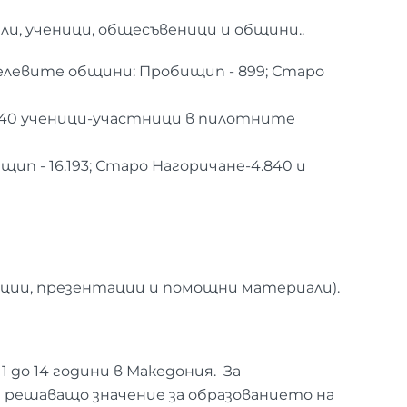
ли, ученици, общесъвеници и общини..
целевите общини: Пробищип - 899; Старо
 40 ученици-участници в пилотните
 - 16.193; Старо Нагоричане-4.840 и
нции, презентации и помощни материали).
1 до 14 години в Македония. За
 решаващо значение за образованието на