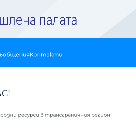
съобщения
Контакти
АС!
иродни ресурси в трансграничния регион