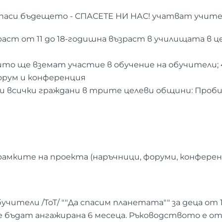
е спаси бъдещето - СПАСЕТЕ НИ НАС! учатват учите
зраст от 11 до 18-годишна възраст в училищата в 
ито ще вземат участие в обучение на обучители;
форум и конференция
сички граждани в трите целеви общини: Пробищип
амките на проекта (наръчници, форуми, конфере
бучители /ТоТ/ ""Да спасим планетата"" за деца от 1
е бъдат ангажирана 6 месеца. Ръководството е от