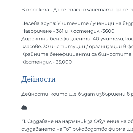
В проекта - Да се спаси планетата, да с
Целева група: Учителите / ученици на въ
Нагоричане - 361 и Кюстендил -3600
Директни бенефициенти: 40 учители, ко
класове. 30 институции / организации в 
Крайните бенефициенти са бщностите и в
Кюстендил - 35,000
Дейности
Дейности, които ще бъдат извършени в р
"1. Създаване на наръчник за Обучение на о
създаването на ToT ръководство фирма щ