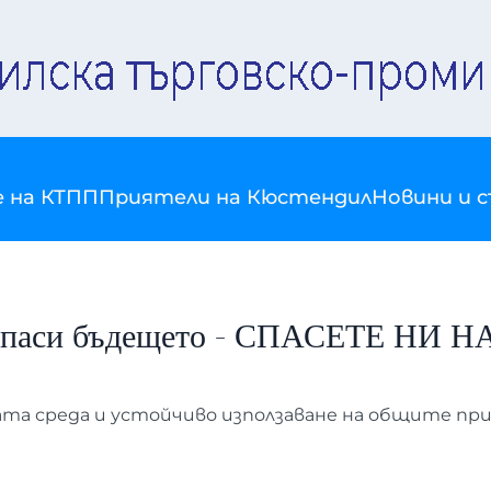
е на КТПП
Приятели на Кюстендил
Новини и 
се спаси бъдещето - СПАСЕТЕ НИ Н
ната среда и устойчиво използаване на общите пр