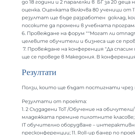
до 18 години и 2 паралелки в БГ за 20 деца 
оценка. Оценката включва 80 ученици от 
резултат ще бъде разработен доклад, ко
посоките да промени в учебната програма,
6. Провеждане на форум ""Могат ли отпадъ
целевите обучители и бизнеса ще се пров
7. Провеждане на конференция "Да спасим
ще се проведе в Македония. В конференц
Резултати
Ползи, които ще бъдат постигнати чрез п
Резултати от проекта:
1. 2 Създадени ToT /Обучение на обичутели/
младежката премине пилотните класове; 5
IT обучително оборудване – интерактивна 
пресконференции; 11. Roll-up банер по проек