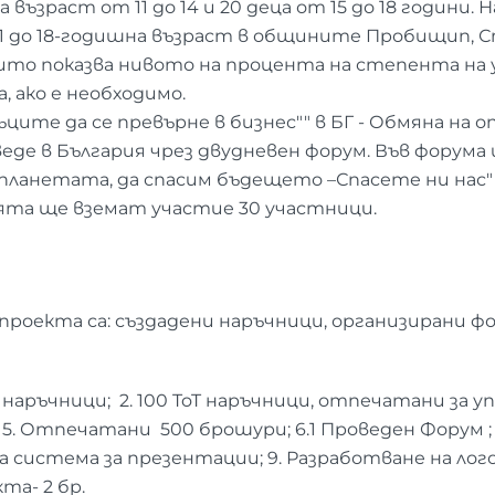
на възраст от 11 до 14 и 20 деца от 15 до 18 години
11 до 18-годишна възраст в общините Пробищип, 
ито показва нивото на процента на степента на у
 ако е необходимо.
ците да се превърне в бизнес"" в БГ - Обмяна на 
еде в България чрез двудневен форум. Във форума
 планетата, да спасим бъдещето –Спасете ни нас"
ията ще вземат участие 30 участници.
роекта са: създадени наръчници, организирани ф
 наръчници; 2. 100 ToT наръчници, отпечатани за уп
. Отпечатани 500 брошури; 6.1 Проведен Форум ; 7
система за презентации; 9. Разработване на лого
та- 2 бр.