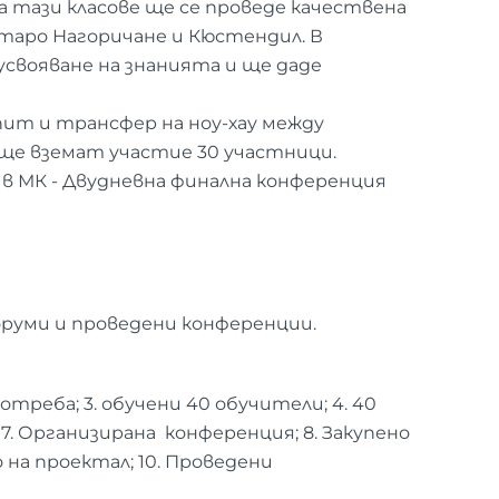
. На тази класове ще се проведе качествена
Старо Нагоричане и Кюстендил. В
свояване на знанията и ще даде
опит и трансфер на ноу-хау между
 ще вземат участие 30 участници.
 в МК - Двудневна финална конференция
оруми и проведени конференции.
отреба; 3. обучени 40 обучители; 4. 40
. Организирана конференция; 8. Закупено
 на проектал; 10. Проведени