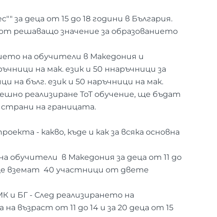
"" за деца от 15 до 18 години в България.
 от решаващо значение за образованието
нието на обучители в Македония и
ници на мак. език и 50 ннаръчници за
и на бълг. език и 50 наръчници на мак.
спешно реализиране ToT обучение, ще бъдат
 страни на границата.
кта - какво, къде и как за всяка основна
на обучители в Македония за деца от 11 до
е ще вземат 40 участници от двете
МК и БГ - След реализирането на
а възраст от 11 до 14 и за 20 деца от 15