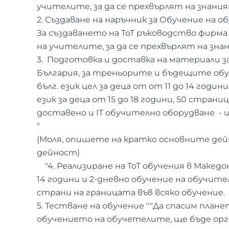
учителите, за да се прехвърлят на знания
2. Създаване на наръчник за Обучение на о
За създаването на ToT ръководство фирм
на учителите, за да се прехвърлят на зна
3. Подготовка и доставка на материали за
България, за треньорите и бъдещите обу
бълг. език цел за деца от от 11 до 14 годи
език за деца от 15 до 18 години, 50 стран
доставено и IT обучително оборудване -
"
(Моля, опишете на кратко основните дейн
дейност)
"4. Реализиране на ТоТ обучения в Македо
14 години и 2-дневно обучение на обучите
страни на границата във всяко обучение.
5. Тестване на обучение ""Да спасим план
обучението на обучетелите, ще бъде органи