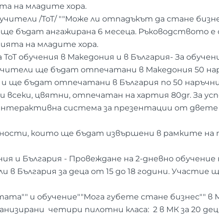
та на младите хора.
бучители /ТоТ/ ""Може ли отпадъкът да стане бизнес
а ще бъдат ангажирана 6 месеца. Ръководството е
нията на младите хора.
 ТоТ обучения в Македония и в България- За обуче
чители ще бъдат отпечатани в Македония 50 наръч
ни и ще бъдат отпечатани в България по 50 наръчниц
ици всеки, цвятни, отпечатан на хартия 80gr. За у
 интерактивна система за презентации от двете
ости, които ще бъдат извършени в рамките на прое
ния и България - Провеждане на 2-дневно обучение 
ли в България за деца от 15 до 18 години. Участи
етата"" и обучение""Мога губете стане бизнес"" в 
зирани четири пилотни класа: 2 в МК за 20 деца н