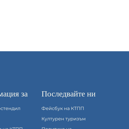
ация за
Последвайте ни
юстендил
Фейсбук на КТПП
Културен туризъм