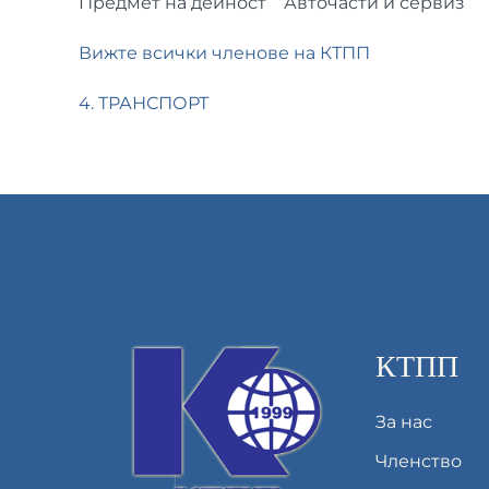
Предмет на дейност
Авточасти и сервиз
Вижте всички членове на КТПП
4. ТРАНСПОРТ
КТПП
За нас
Членство