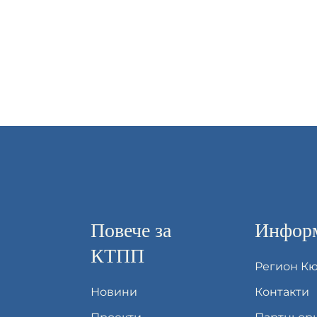
Повече за
Информ
КТПП
Регион К
Новини
Контакти