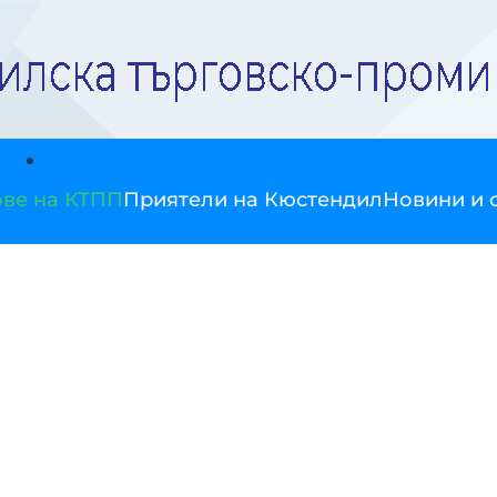
ве на КТПП
Приятели на Кюстендил
Новини и 