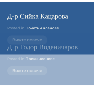
Д-р Сийка Кацарова
Posted in
Почетни членове
Вижте повече
Д-р Тодор Воденичаров
Posted in
Преки членове
Вижте повече