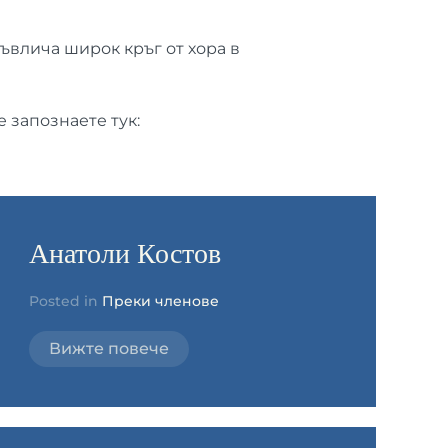
ъвлича широк кръг от хора в
 запознаете тук:
Анатоли Костов
Posted in
Преки членове
Вижте повече