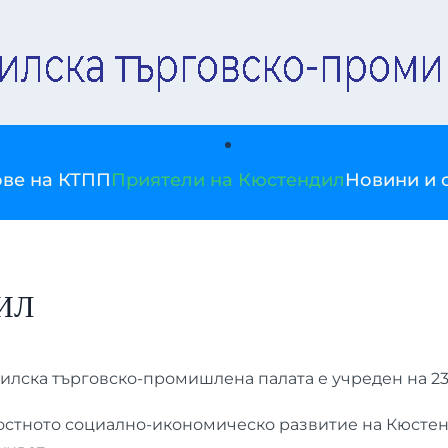
ве на КТПП
Приятели на Кюстендил
Новини и 
ИЛ
лска търговско-промишлена палата е учреден на 23 
остното социално-икономическо развитие на Кюстен