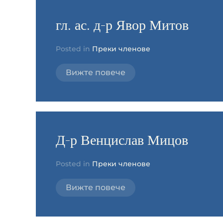
гл. ас. д-р Явор Митов
Posted in
Преки членове
Вижте повече
Д-р Венцислав Мицов
Posted in
Преки членове
Вижте повече