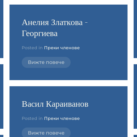
Анелия Златкова -
Георгиева
Posted in
Преки членове
Вижте повече
Васил Караиванов
Posted in
Преки членове
Вижте повече