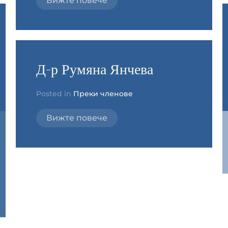
Вижте повече
Д-р Румяна Янчева
Posted in
Преки членове
Вижте повече
Д-р Стефан
Константинов