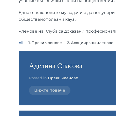
участие във всички сфери на обществения 
Една от ключовите му задачи е да популяриз
общественополезни каузи.
Членове на Клуба са доказани професионалис
All
1. Преки членове
2. Асоциирани членове
Аделина Спасова
Posted in
Преки членове
Вижте повече