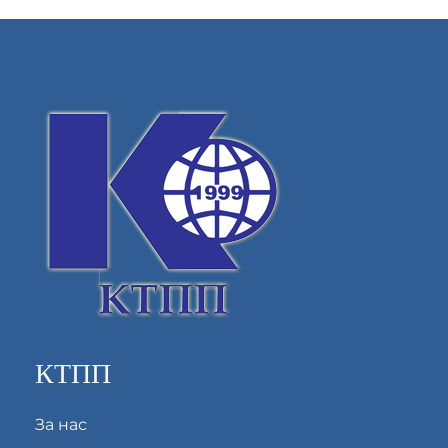
КТПП
За нас