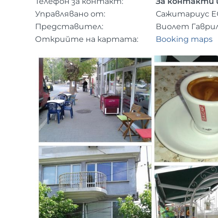
Телефон за контакт:
За контакти 
Управлявано от:
Сажитариус 
Представител:
Виолет Гаври
Открийте на картата:
Booking maps