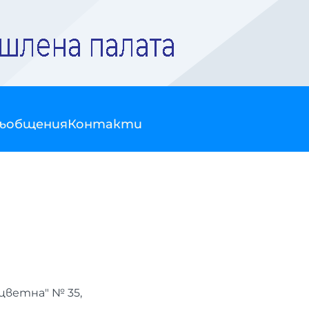
съобщения
Контакти
цветна" № 35,