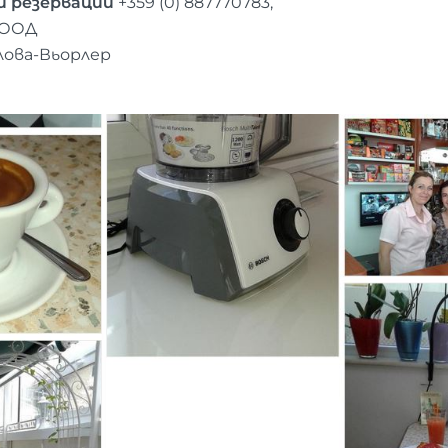
и резервации
+359 (0) 887770783,
ЕООД
лова-Вьорлер