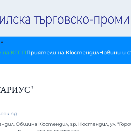
е на КТПП
Приятели на Кюстендил
Новини и 
ИТАРИУС"
ooking
дил, Община Кюстендил, гр. Кюстендил, ул. "Горо