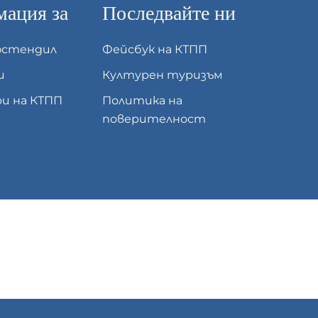
ация за
Последвайте ни
юстендил
Фейсбук на КТПП
и
Културен туризъм
и на КТПП
Политика на
поверителност