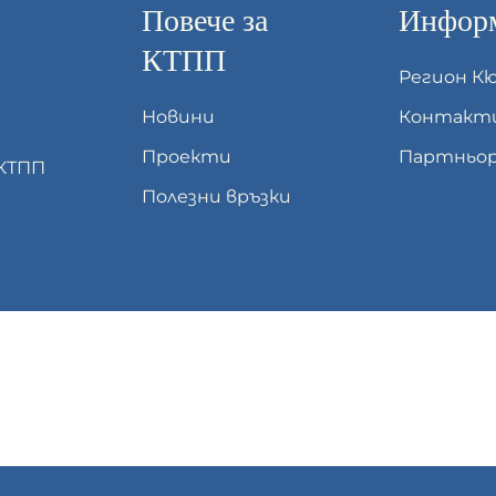
Повече за
Информ
КТПП
Регион К
Новини
Контакт
Проекти
Партньор
 КТПП
Полезни връзки