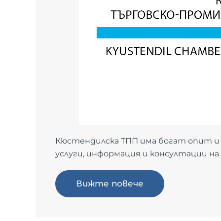
Кюстендилска ТПП има богат опит и
услуги, информация и консултации н
Вижте повече