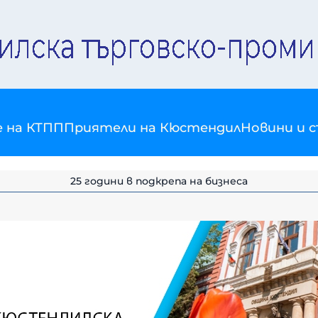
е на КТПП
Приятели на Кюстендил
Новини и 
25 години в подкрепа на бизнеса