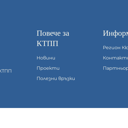
Повече за
Информ
КТПП
Регион К
Новини
Контакт
Проекти
Партньор
 КТПП
Полезни връзки