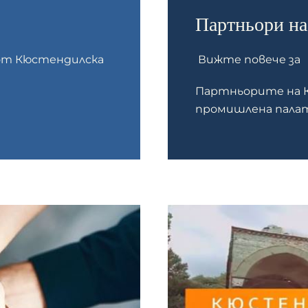
Партньори н
Вижте повече за
 от Кюстендилска
Партньорите на 
промишлена пала