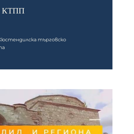
а КТПП
Кюстендилска търговско
та