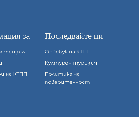
ация за
Последвайте ни
юстендил
Фейсбук на КТПП
и
Културен туризъм
и на КТПП
Политика на
поверителност