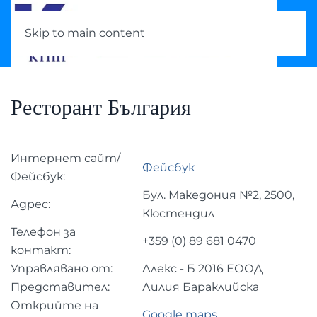
Skip to main content
Ресторант България
Интернет сайт/
Фейсбук
Фейсбук:
Бул. Македония №2, 2500,
Адрес:
Кюстендил
Телефон за
+359 (0) 89 681 0470
контакт:
Управлявано от:
Алекс - Б 2016 ЕООД
Представител:
Лилия Бараклийска
Открийте на
Google maps