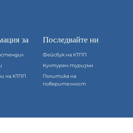
ация за
Последвайте ни
юстендил
Фейсбук на КТПП
и
Културен туризъм
и на КТПП
Политика на
поверителност