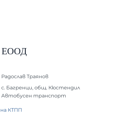
т ЕООД
Радослав Траянов
с. Багренци, общ. Кюстендил
Автобусен транспорт
 на КТПП