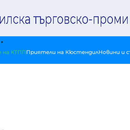
е на КТПП
Приятели на Кюстендил
Новини и 