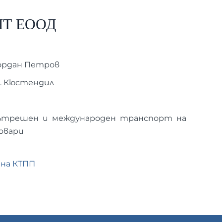
ЛТ ЕООД
ордан Петров
. Кюстендил
ътрешен и международен транспорт на
овари
 на КТПП