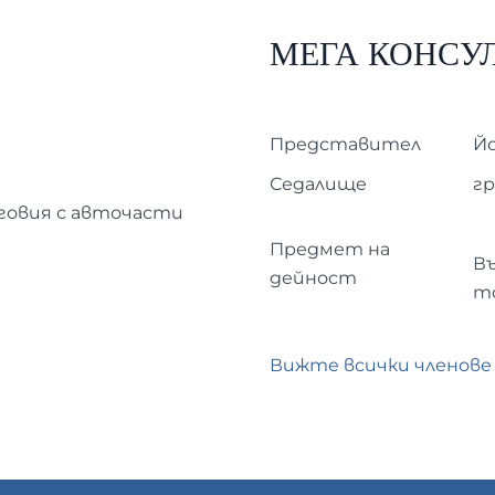
МЕГА КОНСУ
Представител
Й
Седалище
гр
говия с авточасти
Предмет на
В
дейност
т
Вижте всички членове