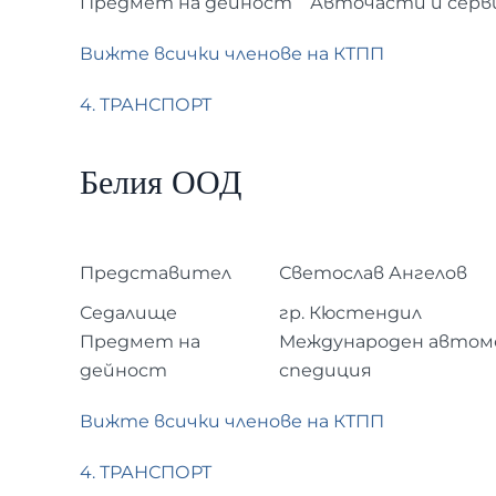
Предмет на дейност
Авточасти и серв
Вижте всички членове на КТПП
4. ТРАНСПОРТ
Белия ООД
Представител
Светослав Ангелов
Седалище
гр. Кюстендил
Предмет на
Международен автом
дейност
спедиция
Вижте всички членове на КТПП
4. ТРАНСПОРТ