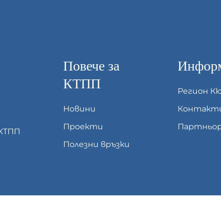
Повече за
Информ
КТПП
Регион К
Новини
Контакт
Проекти
Партньор
 КТПП
Полезни връзки