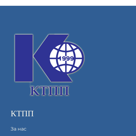
КТПП
За нас