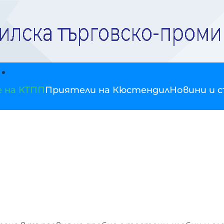
е на КТПП
Приятели на Кюстендил
Новини и 