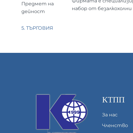
Фирмата е специализир
Предмет на
набор от безалкохолни
дейност
5. ТЪРГОВИЯ
КТПП
За нас
Членство