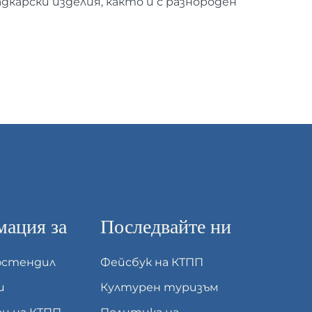
дкарски изделия, както и с разнороден
ация за
Последвайте ни
юстендил
Фейсбук на КТПП
и
Културен туризъм