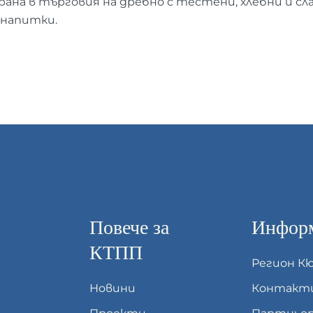
ана в търговия на дребно с тестени, хлебни и сла
 напитки.
Повече за
Информ
КТПП
Регион К
Новини
Контакт