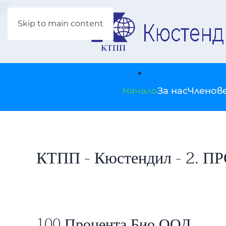
Skip to main content
Начало
За нас
Членов
КТПП - Кюстендил - 2.
100 Процента Био ООД