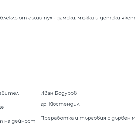
блекло от гъши пух - дамски, мъжки и детски якет
авител
Иван Бодуров
гр. Кюстендил
ще
Преработка и търговия с дървен 
 на дейност