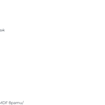
таж
/MDF врати/