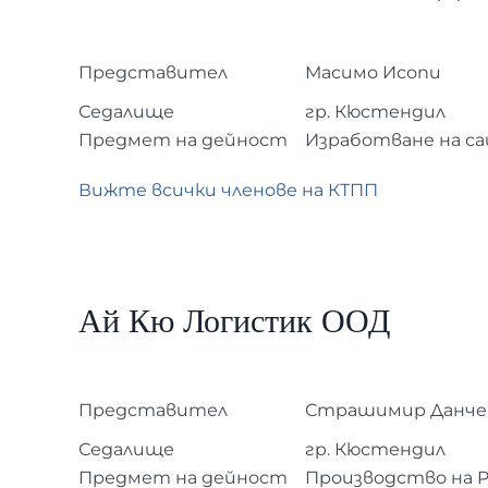
Представител
Масимо Исопи
Седалище
гр. Кюстендил
Предмет на дейност
Изработване на са
Вижте всички членове на КТПП
Ай Кю Логистик ООД
Представител
Страшимир Данче
Седалище
гр. Кюстендил
Предмет на дейност
Производство на P