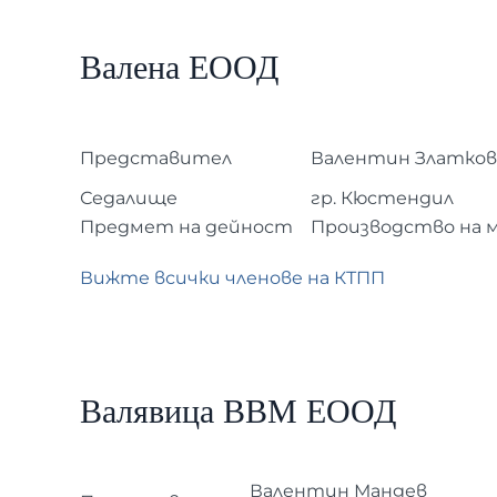
Валена ЕООД
Представител
Валентин Златков
Седалище
гр. Кюстендил
Предмет на дейност
Производство на 
Вижте всички членове на КТПП
Валявица ВВМ ЕООД
Валентин Мандев