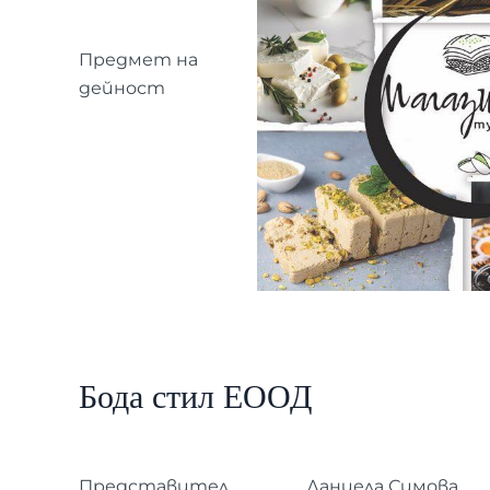
Предмет на
дейност
Бода стил ЕООД
Представител
Даниела Симова