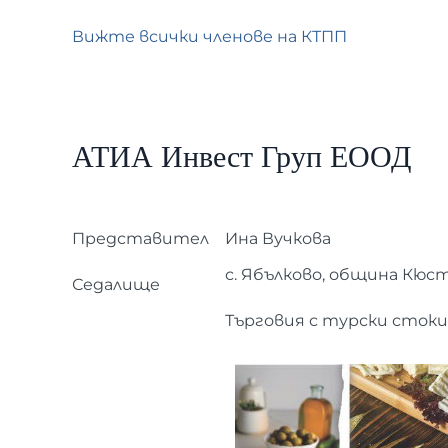
Вижте всички членове на КТПП
АТИА Инвест Груп ЕООД
Представител
Ина Вучкова
с. Ябълково, община Кюс
Седалище
Търговия с турски стоки