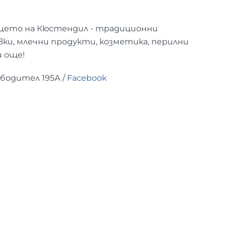
цето на Кюстендил - традиционни
вки, млечни продукти, козметика, перилни
и още!
ободител 195А /
Facebook