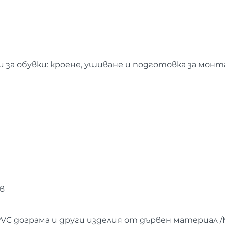
и за обувки: кроене, ушиване и подготовка за мон
в
VC дограма и други изделия от дървен материал 