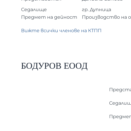
Седалище
гр. Дупница
Предмет на дейност
Производство на о
Вижте всички членове на КТПП
БОДУРОВ ЕООД
Предст
Седали
Предмет